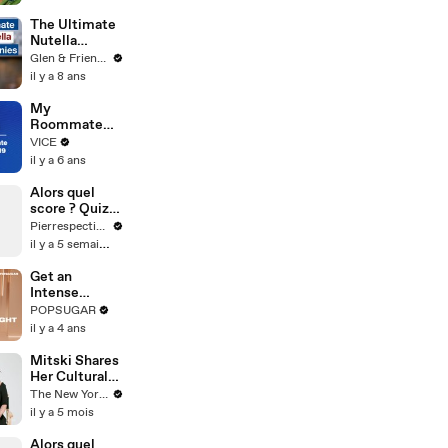
The Ultimate
Nutella
Brownie
Glen & Friends Cooking Food
Recipe
il y a 8 ans
My
Roommate
Has COVID-19
VICE
il y a 6 ans
Alors quel
score ? Quiz
cinéma 🎬🍿
Pierrespectives
il y a 5 semaines
Get an
Intense
Cardio
POPSUGAR
Workout
il y a 4 ans
Without
Running or
Mitski Shares
Jumping in
Her Cultural
This 30-
Essentials
The New Yorker
Minute
il y a 5 mois
Routine
Alors quel