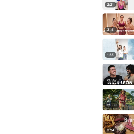
2:21
31:11
1:35
20:42
29:38
3:24