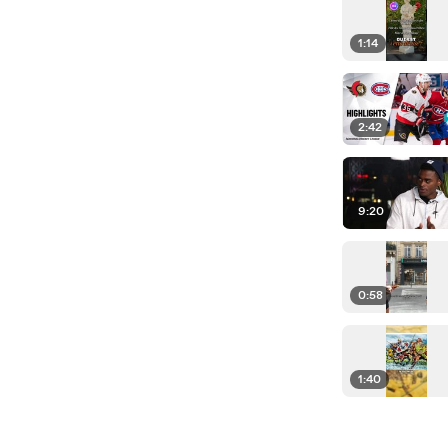
1:14
2:42
9:20
0:58
1:40