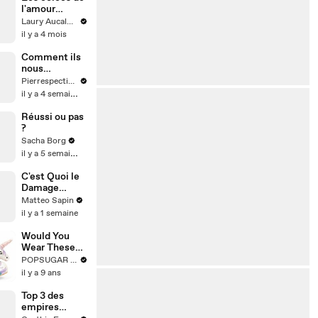
l'amour
Épisode 5 ! La
Laury Aucalme
suite ce
il y a 4 mois
MERCREDI,al
ors ne loupe
Comment ils
pas ça!
nous
Épisode 5/8
localisent📱
Pierrespectives
pour la saison
il y a 4 semaines
2
Réussi ou pas
?
Sacha Borg
il y a 5 semaines
C'est Quoi le
Damage
Control ?
Matteo Sapin
il y a 1 semaine
Would You
Wear These
Unicorn High
POPSUGAR Fashion
Heels?
il y a 9 ans
Top 3 des
empires