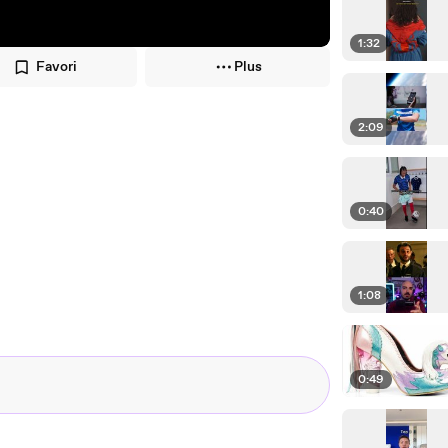
1:32
Favori
Plus
2:09
0:40
1:08
0:49