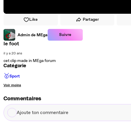
Like
Partager
Suivre
Admin de MEga
le foot
il y a 20 ans
cet clip made in MEga forum
Catégorie
🥇
Sport
Voir moins
Commentaires
Ajoute
ton
commentaire