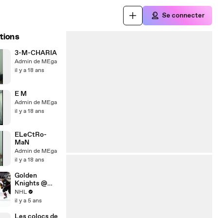
Se connecter
tions
3-M-CHARIA
Admin de MEga
il y a 18 ans
E M
Admin de MEga
il y a 18 ans
ELeCtRo-
MaN
Admin de MEga
il y a 18 ans
Golden
Knights @
Avalanche
NHL
5/1/21 | NHL
il y a 5 ans
Highlights
Les colocs de