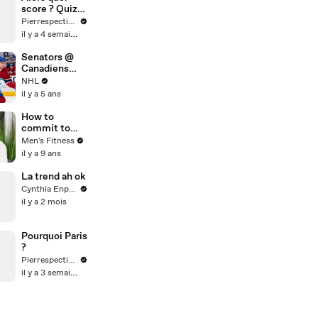
score ? Quiz
Mythologie
Pierrespectives
il y a 4 semaines
Senators @
Canadiens
5/1/21 | NHL
NHL
Highlights
il y a 5 ans
How to
commit to
athletic
Men's Fitness
excellence,
il y a 9 ans
according to
Nike trainer
La trend ah ok
Joe Holder
Cynthia Enparle
il y a 2 mois
Pourquoi Paris
?
Pierrespectives
il y a 3 semaines