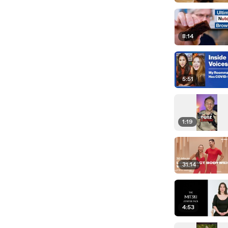
8:14
5:51
1:19
31:14
4:53