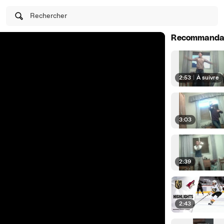
Rechercher
Recommanda
2:53
|
À suivre
3:03
2:39
2:43