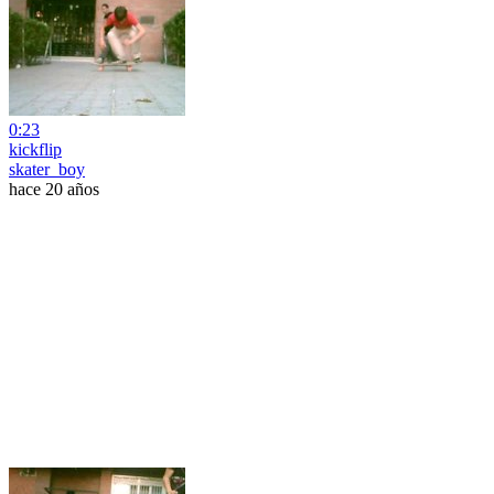
0:23
kickflip
skater_boy
hace 20 años