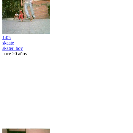
1:05
skaate
skater_boy
hace 20 años