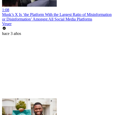
1:08
Musk’s X Is ‘the Platform With the Largest Ratio of Misinformation
or Disinformation’ Amongst All Social Media Platforms
Veuer
hace 3 años