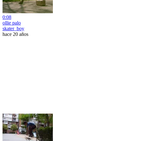
0:08
ollie palo
skater_boy
hace 20 años