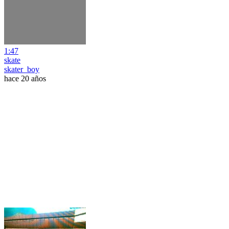
1:47
skate
skater_boy
hace 20 años