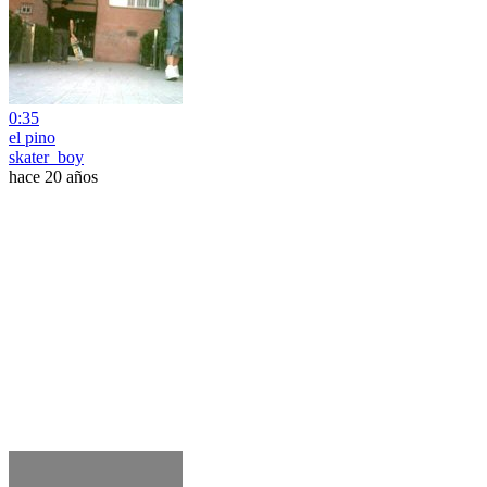
0:35
el pino
skater_boy
hace 20 años