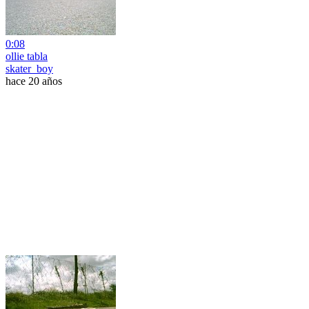
0:08
ollie tabla
skater_boy
hace 20 años