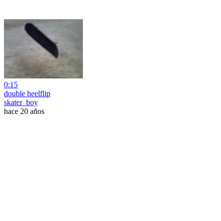
0:15
double heelflip
skater_boy
hace 20 años