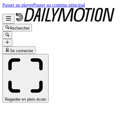
Passer au player
Passer au contenu principal
Rechercher
Se connecter
Regarder en plein écran