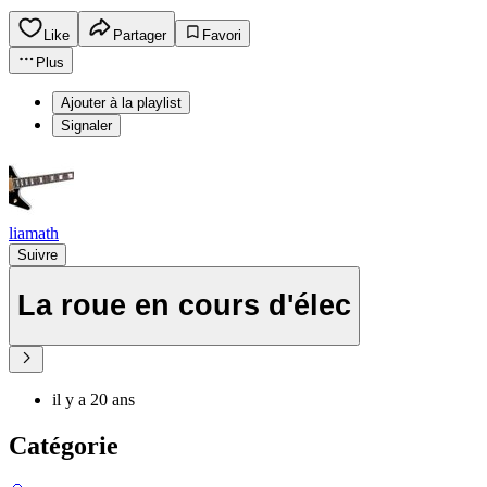
Like
Partager
Favori
Plus
Ajouter à la playlist
Signaler
liamath
Suivre
La roue en cours d'élec
il y a 20 ans
Catégorie