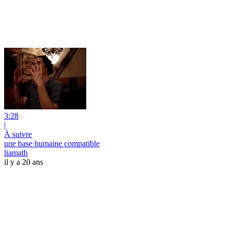
3:28
|
À suivre
une base humaine compatible
liamath
il y a 20 ans