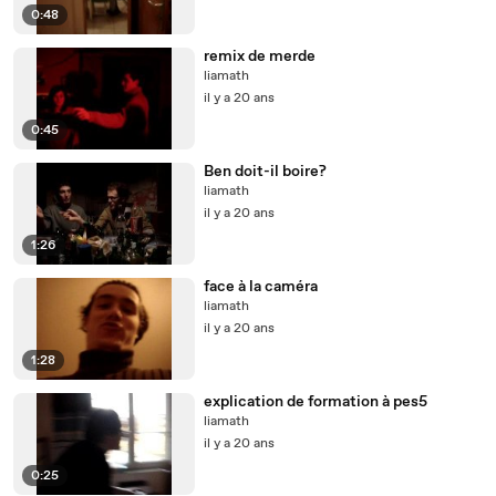
0:48
remix de merde
liamath
il y a 20 ans
0:45
Ben doit-il boire?
liamath
il y a 20 ans
1:26
face à la caméra
liamath
il y a 20 ans
1:28
explication de formation à pes5
liamath
il y a 20 ans
0:25