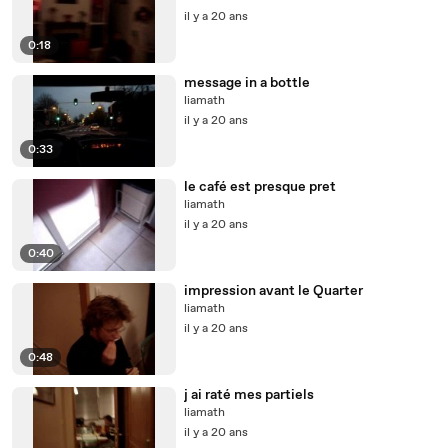
il y a 20 ans
0:18
message in a bottle
liamath
il y a 20 ans
0:33
le café est presque pret
liamath
il y a 20 ans
0:40
impression avant le Quarter
liamath
il y a 20 ans
0:48
j ai raté mes partiels
liamath
il y a 20 ans