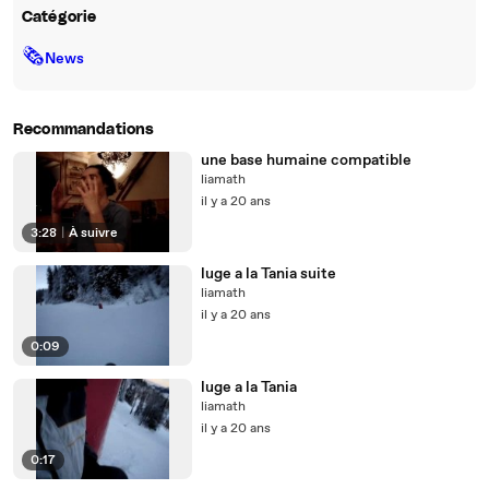
Catégorie
🗞
News
Recommandations
une base humaine compatible
liamath
il y a 20 ans
3:28
|
À suivre
luge a la Tania suite
liamath
il y a 20 ans
0:09
luge a la Tania
liamath
il y a 20 ans
0:17