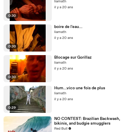
liamath
il y a 20 ans
0:30
boire de l'eau...
liamath
il y a 20 ans
0:30
Blocage sur Gorillaz
liamath
il y a 20 ans
0:30
Hum...vico une fois de plus
liamath
il y a 20 ans
0:29
NO CONTEST: Brazilian Backwash,
bikinis, and budgie smugglers
Red Bull