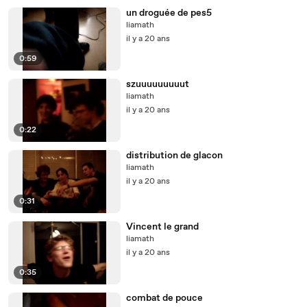
un droguée de pes5
liamath
il y a 20 ans
0:59
szuuuuuuuuut
liamath
il y a 20 ans
0:22
distribution de glacon
liamath
il y a 20 ans
0:31
Vincent le grand
liamath
il y a 20 ans
0:35
combat de pouce