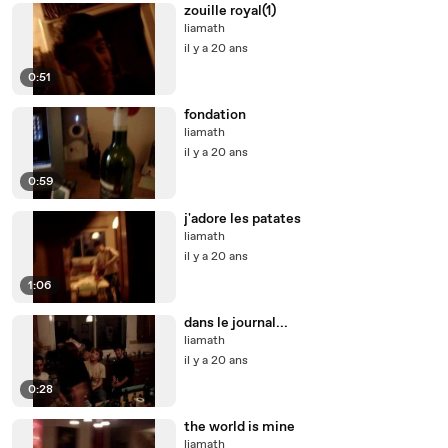
zouille royal(1)
liamath
il y a 20 ans
0:51
fondation
liamath
il y a 20 ans
0:59
j'adore les patates
liamath
il y a 20 ans
1:06
dans le journal...
liamath
il y a 20 ans
0:28
the world is mine
liamath