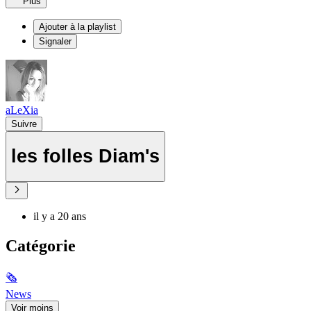
Plus
Ajouter à la playlist
Signaler
aLeXia
Suivre
les folles Diam's
il y a 20 ans
Catégorie
🗞
News
Voir moins