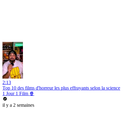
2:13
Top 10 des films d'horreur les plus effrayants selon la science
1 Jour 1 Film 🍿
il y a 2 semaines