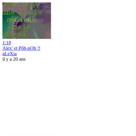
1:18
Alex' et Pôh-pOh !!
aLeXia
il y a 20 ans