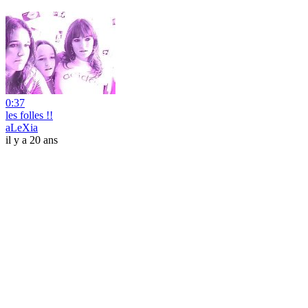
0:37
les folles !!
aLeXia
il y a 20 ans