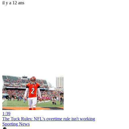
il y a 12 ans
1:39
The Tuck Rules: NFL's overtime rule isn't working
Sporting News