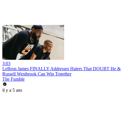
3:03
LeBron James FINALLY Addresses Haters That DOUBT He &
Russell Westbrook Can Win Together
The Fumble
il y a 5 ans