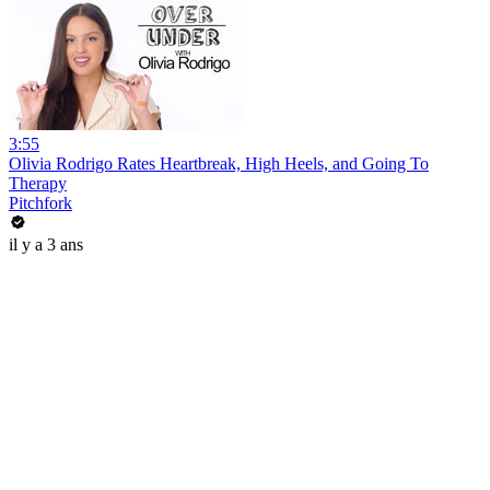
3:55
Olivia Rodrigo Rates Heartbreak, High Heels, and Going To
Therapy
Pitchfork
il y a 3 ans