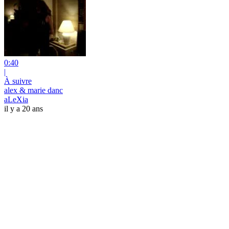
0:40
|
À suivre
alex & marie danc
aLeXia
il y a 20 ans