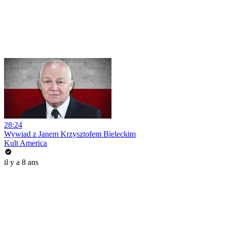
28:24
Wywiad z Janem Krzysztofem Bieleckim
Kult America
il y a 8 ans