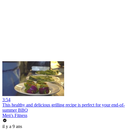
3:54
This healthy and delicious grilling recipe is perfect for your end-of-
summer BBQ
Men's Fitness
il y a 9 ans