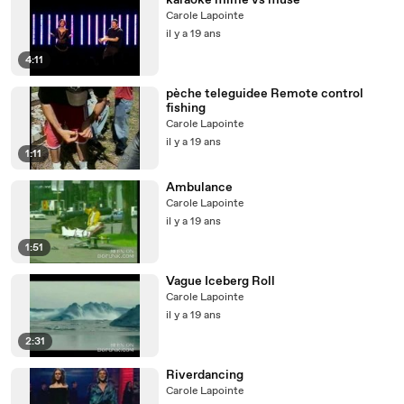
karaoke mime vs muse
Carole Lapointe
il y a 19 ans
4:11
pèche teleguidee Remote control
fishing
Carole Lapointe
il y a 19 ans
1:11
Ambulance
Carole Lapointe
il y a 19 ans
1:51
Vague Iceberg Roll
Carole Lapointe
il y a 19 ans
2:31
Riverdancing
Carole Lapointe