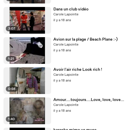
Dans un club vidéo
Carole Lapointe
il y a 18 ans
3:07
Avion sur la plage / Beach Plane :-)
Carole Lapointe
il y a 18 ans
1:21
Avoir l'air riche Look rich !
Carole Lapointe
il y a 18 ans
0:56
Amour....toujours....Love, love, love...
Carole Lapointe
il y a 18 ans
1:40