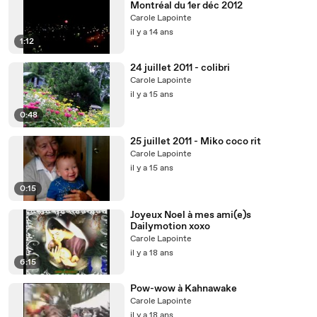
Montréal du 1er déc 2012
Carole Lapointe
il y a 14 ans
1:12
24 juillet 2011 - colibri
Carole Lapointe
il y a 15 ans
0:48
25 juillet 2011 - Miko coco rit
Carole Lapointe
il y a 15 ans
0:15
Joyeux Noel à mes ami(e)s
Dailymotion xoxo
Carole Lapointe
il y a 18 ans
6:15
Pow-wow à Kahnawake
Carole Lapointe
il y a 18 ans