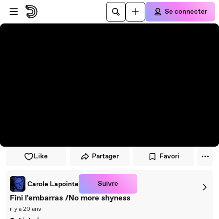
Passer au player
Passer au contenu principal
Se connecter
Like
Partager
Favori
Suivre
Carole Lapointe
Fini l'embarras /No more shyness
il y a 20 ans