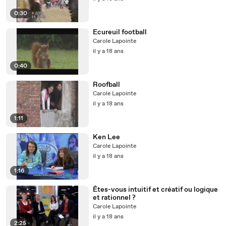
0:30
Ecureuil football
Carole Lapointe
il y a 18 ans
0:40
Roofball
Carole Lapointe
il y a 18 ans
1:11
Ken Lee
Carole Lapointe
il y a 18 ans
1:16
Êtes-vous intuitif et créatif ou logique
et rationnel ?
Carole Lapointe
il y a 18 ans
2:25