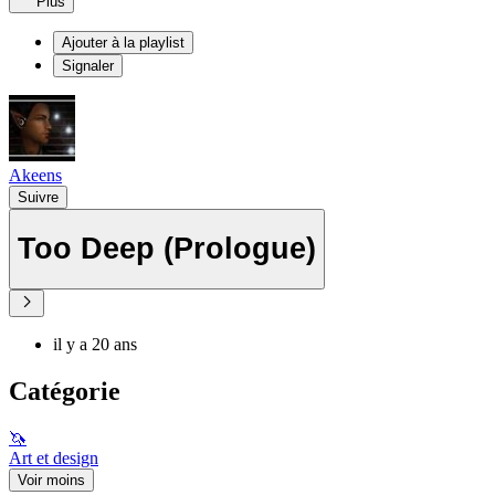
Plus
Ajouter à la playlist
Signaler
Akeens
Suivre
Too Deep (Prologue)
il y a 20 ans
Catégorie
🦄
Art et design
Voir moins