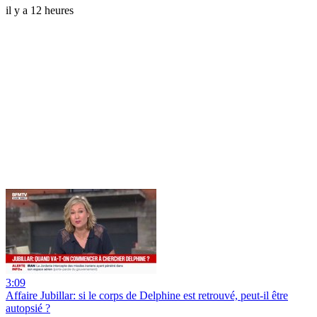
il y a 12 heures
3:09
Affaire Jubillar: si le corps de Delphine est retrouvé, peut-il être
autopsié ?