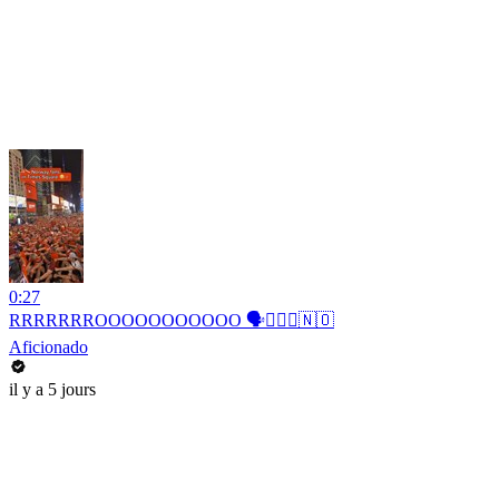
0:27
RRRRRRROOOOOOOOOOO 🗣️🚣🏻‍♂️🇳🇴
Aficionado
il y a 5 jours