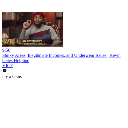
9:56
Stinky Areas, Illegitimate Incomes, and Underwear Issues | Kevin
Gates Helpline
VICE
il y a 6 ans