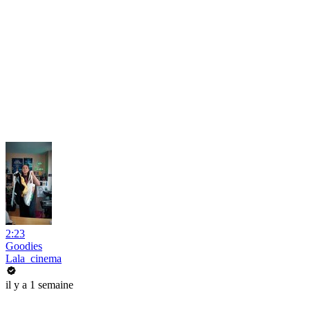
2:23
Goodies
Lala_cinema
il y a 1 semaine