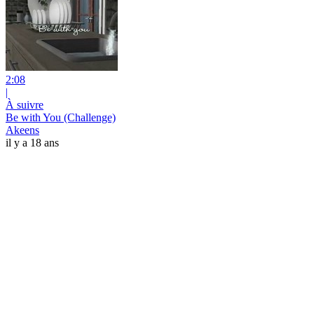
2:08
|
À suivre
Be with You (Challenge)
Akeens
il y a 18 ans