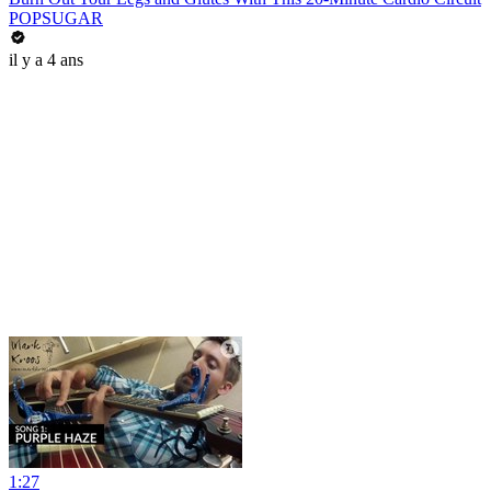
POPSUGAR
il y a 4 ans
1:27