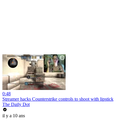
0:48
Streamer hacks Counterstrike controls to shoot with lipstick
The Daily Dot
il y a 10 ans