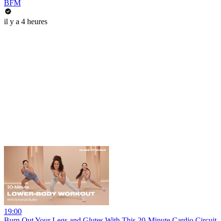
BFM
il y a 4 heures
19:00
Burn Out Your Legs and Glutes With This 20-Minute Cardio Circuit