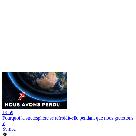
19:59
Pourquoi la stratosphère se refroidit-elle pendant que nous grelottons
?
Sympa