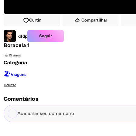
Curtir
Compartilhar
Seguir
dfdp
Boraceia 1
há 19 anos
Categoria
🏖
Viagens
Ocultar
Comentários
Adicionar
seu
comentário