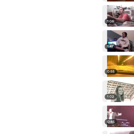
1:05
1:47
0:55
1:02
0:45