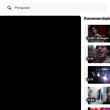
Pesquisar
Recomendad
2:00
|
A Seguir
0:31
2:12
0:23