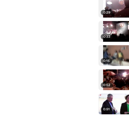
0:29
0:33
0:15
0:52
0:51