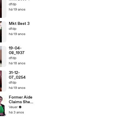
dfdp
há 19 anos
Mkt Best 3
dfdp
há 19 anos
19-04-
08_1937
dfdp
há 18 anos
31-12-
07_0254
dfdp
há 19 anos
Former Aide
Claims She
Was Asked to
Veuer
Make a ‘Hit
há 3 anos
List’ For
Trump