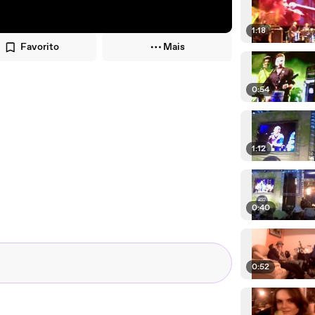
1:18
Favorito
Mais
0:54
1:12
0:40
0:52