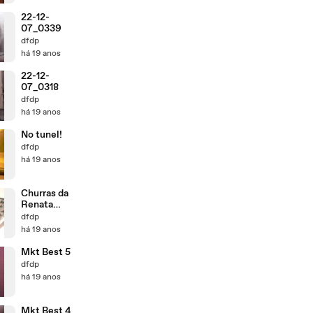
22-12-
07_0339
dfdp
há 19 anos
22-12-
07_0318
dfdp
há 19 anos
No tunel!
dfdp
há 19 anos
Churras da
Renata
Olivieri
dfdp
há 19 anos
Mkt Best 5
dfdp
há 19 anos
Mkt Best 4