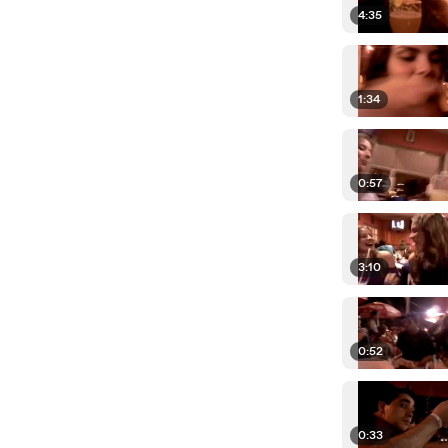
4:35
1:34
0:57
3:10
0:52
0:33