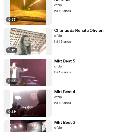
No tunel!
dfdp
há 19 anos
0:55
Churras da Renata Olivieri
dfdp
há 19 anos
1:02
Mkt Best 5
dfdp
há 19 anos
0:45
Mkt Best 4
dfdp
há 19 anos
0:29
Mkt Best 3
dfdp