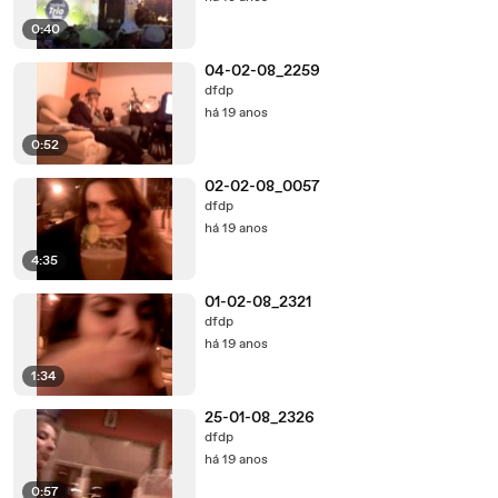
0:40
04-02-08_2259
dfdp
há 19 anos
0:52
02-02-08_0057
dfdp
há 19 anos
4:35
01-02-08_2321
dfdp
há 19 anos
1:34
25-01-08_2326
dfdp
há 19 anos
0:57