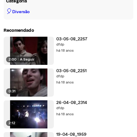
Categoria
🎈
Diversão
Recomendado
03-05-08_2257
dfdp
há 18 anos
2:00
|
A Seguir
03-05-08_2251
dfdp
há 18 anos
0:31
26-04-08_2314
dfdp
há 18 anos
2:12
19-04-08_1959