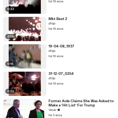
há 19 anos
0:33
Mkt Best 2
dfdp
há 19 anos
2:05
19-04-08_1937
dfdp
há 18 anos
0:15
31-12-07_0254
dfdp
há 19 anos
0:52
Former Aide Claims She Was Asked to
Make a ‘Hit List’ For Trump
Veuer
há 3 anos