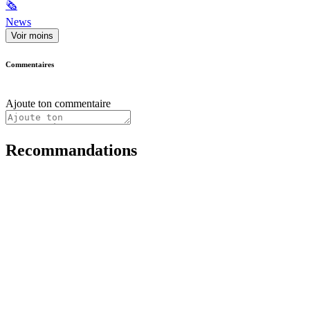
🗞
News
Voir moins
Commentaires
Ajoute ton commentaire
Recommandations