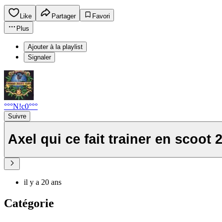
Like
Partager
Favori
Plus
Ajouter à la playlist
Signaler
°°°N!c0°°°
Suivre
Axel qui ce fait trainer en scoot 
il y a 20 ans
Catégorie