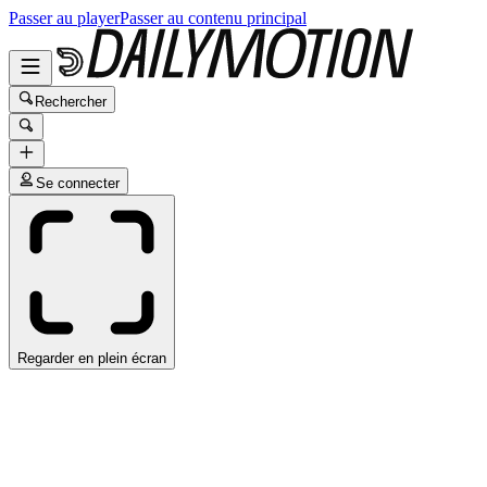
Passer au player
Passer au contenu principal
Rechercher
Se connecter
Regarder en plein écran