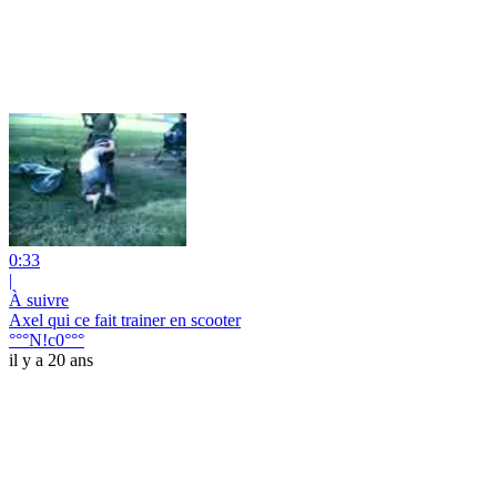
0:33
|
À suivre
Axel qui ce fait trainer en scooter
°°°N!c0°°°
il y a 20 ans