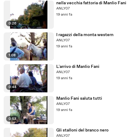
nella vecchia fattoria di Manlio Fani
ANLY07
19 anni fa
0:26
I ragazzi della monta western
ANLY07
19 anni fa
1:08
L'arrivo di Manlio Fani
ANLY07
19 anni fa
0:44
Manlio Fani saluta tutti
ANLY07
19 anni fa
0:53
Gli stalloni del branco nero
ANLY07