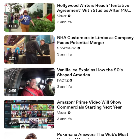
Hollywood Writers Reach ‘Tentative
Agreement’ With Studios After 146
Day Strike
Veuer
3 anni fa
1:09
NHA Customers in Limbo as Company
Faces Potential Merger
SportsGrid
3 anni fa
2:01
Vanilla Ice Explains How the 90’s
Shaped America
FACTZ
3 anni fa
2:55
Amazon’ Prime Video Will Show
Commercials Starting Next Year
Veuer
3 anni fa
0:36
Pokimane Answers The Web's Most