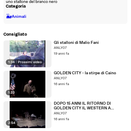
uno stallone del branco nero
Categoria
🐳
Animali
Consigliato
Gli stalloni di Malio Fani
ANLY07
19 anni fa
1:34
|
Prossimi video
GOLDEN CITY - la stirpe di Caino
ANLY07
16 anni fa
1:23
DOPO 15 ANNI IL RITORNO DI
GOLDEN CITY IL WESTERN A
TEATRO
ANLY07
16 anni fa
2:54