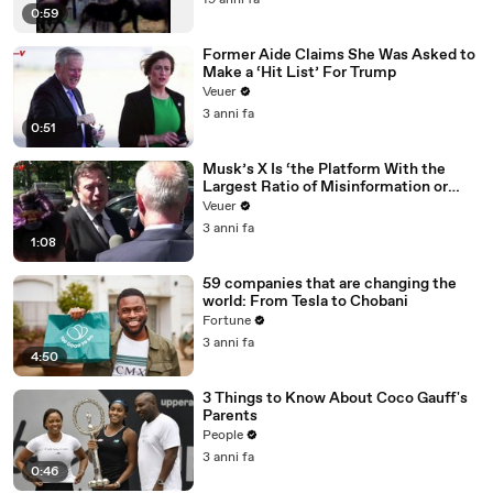
19 anni fa
0:59
Former Aide Claims She Was Asked to
Make a ‘Hit List’ For Trump
Veuer
3 anni fa
0:51
Musk’s X Is ‘the Platform With the
Largest Ratio of Misinformation or
Disinformation’ Amongst All Social
Veuer
Media Platforms
3 anni fa
1:08
59 companies that are changing the
world: From Tesla to Chobani
Fortune
3 anni fa
4:50
3 Things to Know About Coco Gauff's
Parents
People
3 anni fa
0:46