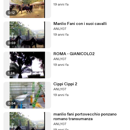
19 anni fa
0:12
Manlio Fani con i suoi cavalli
ANLY07
19 anni fa
0:59
ROMA - GIANICOLO2
ANLY07
19 anni fa
1:24
Cippi Cippi 2
ANLY07
19 anni fa
0:54
manlio fani portovecchio ponzano
romano transumanza
ANLY07