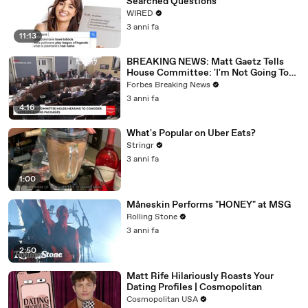
Searched Questions
WIRED
3 anni fa
11:13
BREAKING NEWS: Matt Gaetz Tells
House Committee: 'I'm Not Going To
Vote For A Continuing Resolution'
Forbes Breaking News
3 anni fa
4:16
What's Popular on Uber Eats?
Stringr
3 anni fa
1:00
Måneskin Performs "HONEY" at MSG
Rolling Stone
3 anni fa
2:50
Matt Rife Hilariously Roasts Your
Dating Profiles | Cosmopolitan
Cosmopolitan USA