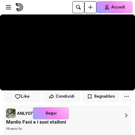
Vai al lettore
Passa al contenuto principale
Accedi
Like
Condividi
Segnalibro
Segui
ANLY07
Manlio Fani e i suoi stalloni
19 anni fa