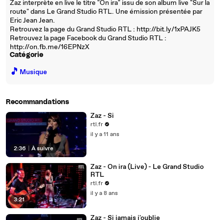
Zaz interprète en live le titre "On ira" issu de son album live "Sur la
route" dans Le Grand Studio RTL. Une émission présentée par
Eric Jean Jean.
Retrouvez la page du Grand Studio RTL : http://bit.ly/1xPAJK5
Retrouvez la page Facebook du Grand Studio RTL :
http://on.fb.me/16EPNzX
Catégorie
🎵
Musique
Recommandations
Zaz - Si
rtl.fr
il y a 11 ans
2:36
|
À suivre
Zaz - On ira (Live) - Le Grand Studio
RTL
rtl.fr
il y a 8 ans
3:21
Zaz - Si jamais j'oublie