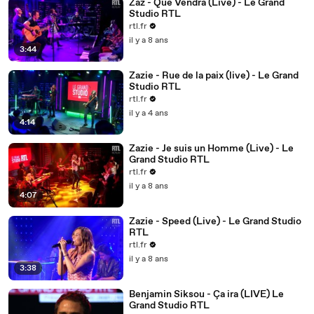
Zaz - Que Vendra (Live) - Le Grand
Studio RTL
rtl.fr
il y a 8 ans
3:44
Zazie - Rue de la paix (live) - Le Grand
Studio RTL
rtl.fr
il y a 4 ans
4:14
Zazie - Je suis un Homme (Live) - Le
Grand Studio RTL
rtl.fr
il y a 8 ans
4:07
Zazie - Speed (Live) - Le Grand Studio
RTL
rtl.fr
il y a 8 ans
3:38
Benjamin Siksou - Ça ira (LIVE) Le
Grand Studio RTL