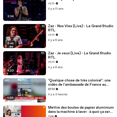
rtl.fr
il y a 11 ans
3:34
Zaz - Nos Vies (Live) - Le Grand Studio
RTL
rtl.fr
il y a 8 ans
3:46
Zaz - Je veux (Live) - Le Grand Studio
RTL
rtl.fr
il y a 8 ans
4:20
"Quelque chose de très colonial": une
vidéo de l'ambassade de France au
Congo jugée raciste fait polémique
BFM
il y a 3 heures
1:20
Mettre des boules de papier aluminium
dans la machine à laver : à quoi ça sert
et pourquoi c’est recommandé
Ode