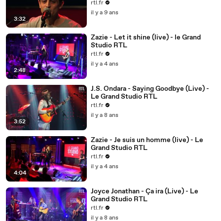
rtl.fr
il y a 9 ans
3:32
Zazie - Let it shine (live) - le Grand
Studio RTL
rtl.fr
il y a 4 ans
2:48
J.S. Ondara - Saying Goodbye (Live) -
Le Grand Studio RTL
rtl.fr
il y a 8 ans
3:52
Zazie - Je suis un homme (live) - Le
Grand Studio RTL
rtl.fr
il y a 4 ans
4:04
Joyce Jonathan - Ça ira (Live) - Le
Grand Studio RTL
rtl.fr
il y a 8 ans