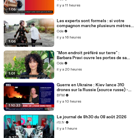
il y a 11 heures
1:05
Les experts sont formels : si votre
compagnon marche plusieurs mètres
devant vous, cela n'a rien d'anodin
Ode
il y a 16 heures
1:05
"Mon endroit préféré sur terre" :
Barbara Pravi ouvre les portes de sa
maison du bonheur, achetée après
Ode
avoir été au RSA
il y a 20 heures
1:01
Guerre en Ukraine : Kiev lance 310
drones sur la Russie (source russe) -
07/08
BFM
il y a 10 heures
1:10:33
Le journal de 8h30 du 08 août 2026
rtl.fr
il y a 1 heure
9:37