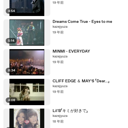
19 年前
4:54
Dreams Come True - Eyes to me
kazejyuza
19 年前
5:14
MINMI - EVERYDAY
kazejyuza
19 年前
6:34
CLIFF EDGE ＆ MAY’S 「Dear…」
kazejyuza
19 年前
4:08
Lil'B「キミが好きで」
kazejyuza
18 年前