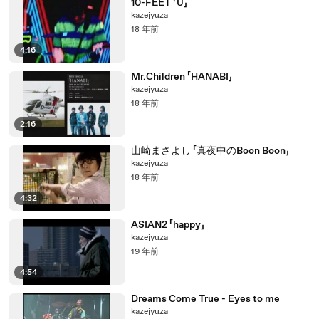
10-FEET 「U」
kazejyuza
18 年前
4:16
Mr.Children 「HANABI」
kazejyuza
18 年前
2:16
山崎まさよし 「真夜中のBoon Boon」
kazejyuza
18 年前
4:32
ASIAN2 「happy」
kazejyuza
19 年前
4:54
Dreams Come True - Eyes to me
kazejyuza