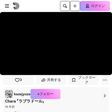
プレイヤーにスキップ
メインコンテンツにスキップ
ログイン
ブックマー
3
共有する
ク
+フォロー
kazejyuza
Chara 「ラブラドール」
18 年前