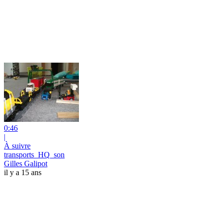
0:46
|
À suivre
transports_HQ_son
Gilles Galipot
il y a 15 ans