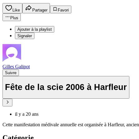
Like
Partager
Favori
Plus
Ajouter à la playlist
Signaler
Gilles Galipot
Suivre
Fête de la scie 2006 à Harfleur
il y a 20 ans
Cette manifestation médivale annuelle est organisée à Harfleur, ancien
Catégorie