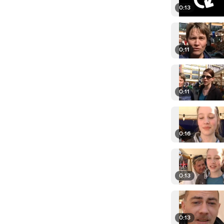
0:13
0:11
0:11
0:16
0:13
0:13