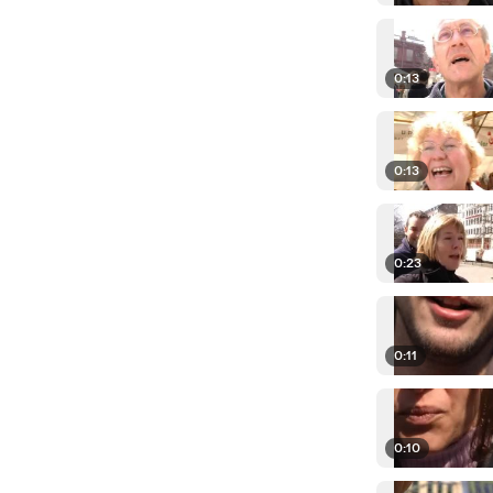
0:13
0:13
0:23
0:11
0:10