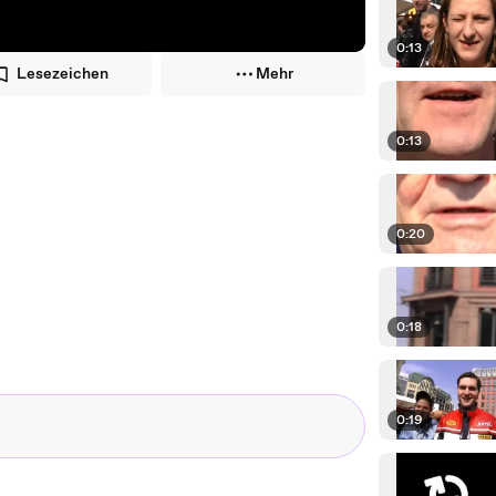
0:13
Lesezeichen
Mehr
0:13
0:20
0:18
0:19