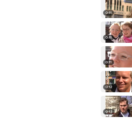
0:11
0:11
0:11
0:12
0:13