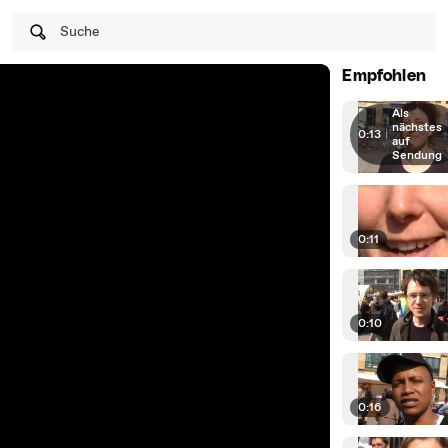
Suche
Empfohlen
Als
nächstes
0:13
|
auf
Sendung
0:11
0:10
0:16