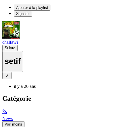
Ajouter à la playlist
Signaler
chalfawi
Suivre
setif
il y a 20 ans
Catégorie
🗞
News
Voir moins