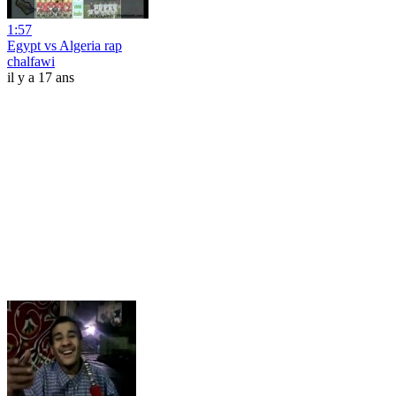
1:57
Egypt vs Algeria rap
chalfawi
il y a 17 ans