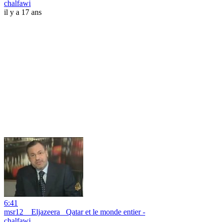
chalfawi
il y a 17 ans
6:41
msr12 _ Eljazeera_ Qatar et le monde entier -
chalfawi