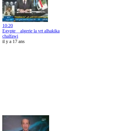
10:20
Egypte _ algerie la vrt alhakika
chalfawi
il y a 17 ans