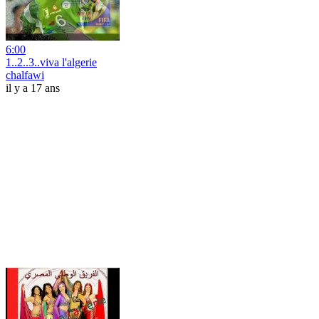
6:00
1..2..3..viva l'algerie
chalfawi
il y a 17 ans