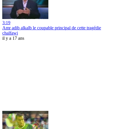
3:19
Amr adib alkalb le coupable principal de cette tragédie
chalfawi
il y a 17 ans