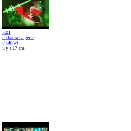
3:01
elkhadra l'algerie
chalfawi
il y a 17 ans