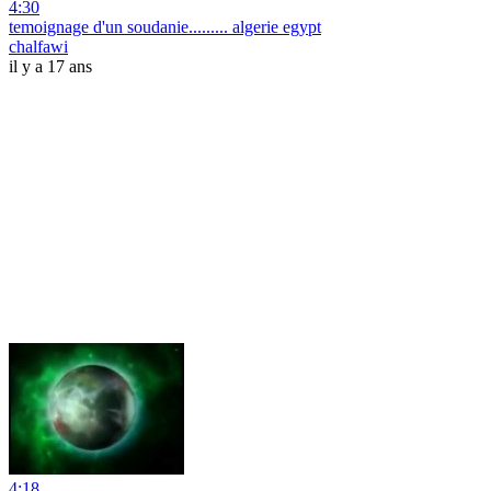
4:30
temoignage d'un soudanie......... algerie egypt
chalfawi
il y a 17 ans
4:18