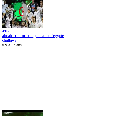
4:07
almahaba li masr algerie aime l'égypte
chalfawi
il y a 17 ans