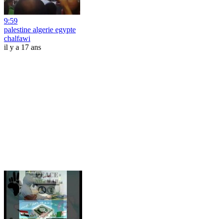
9:59
palestine algerie egypte
chalfawi
il y a 17 ans