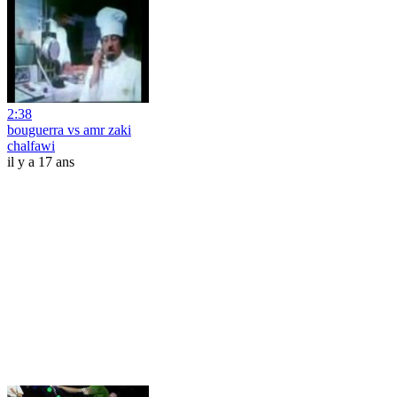
2:38
bouguerra vs amr zaki
chalfawi
il y a 17 ans