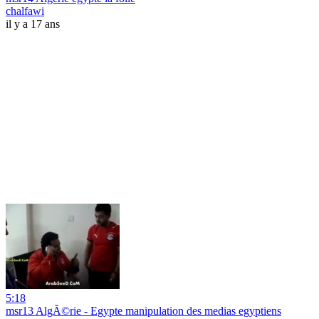
chalfawi
il y a 17 ans
5:18
msr13 AlgÃ©rie - Egypte manipulation des medias egyptiens