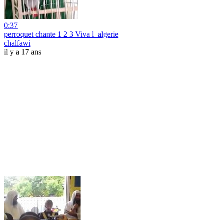
0:37
perroquet chante 1 2 3 Viva l_algerie
chalfawi
il y a 17 ans