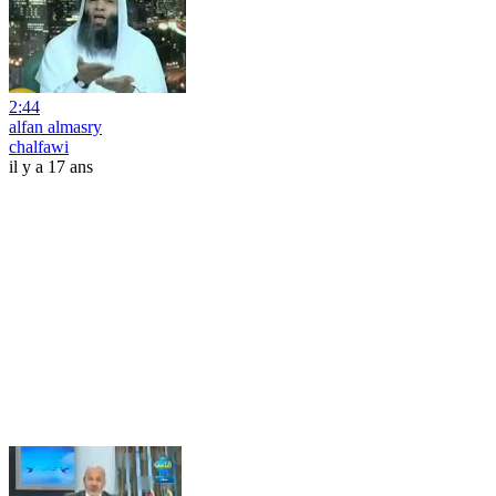
2:44
alfan almasry
chalfawi
il y a 17 ans