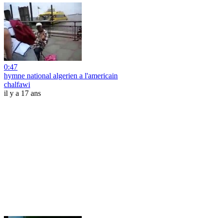
0:47
hymne national algerien a l'americain
chalfawi
il y a 17 ans