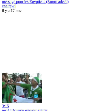
message pour les Egyptiens (3amro adeeb)
chalfawi
il y a 17 ans
3:15
msr14 Algerie egypte la folie