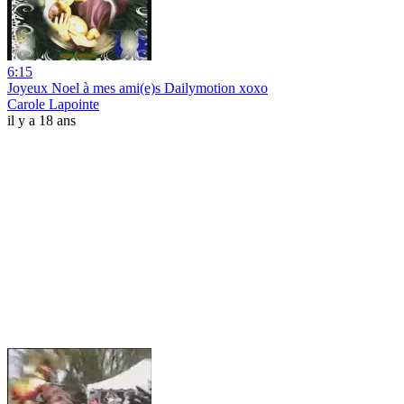
6:15
Joyeux Noel à mes ami(e)s Dailymotion xoxo
Carole Lapointe
il y a 18 ans