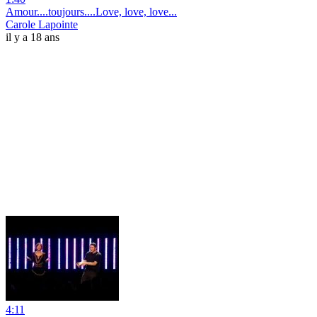
Amour....toujours....Love, love, love...
Carole Lapointe
il y a 18 ans
4:11