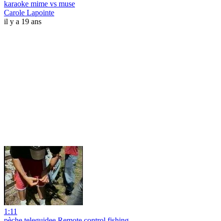
karaoke mime vs muse
Carole Lapointe
il y a 19 ans
1:11
pèche teleguidee Remote control fishing