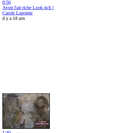
0:56
Avoir l'air riche Look rich !
Carole Lapointe
il y a 18 ans
1:40