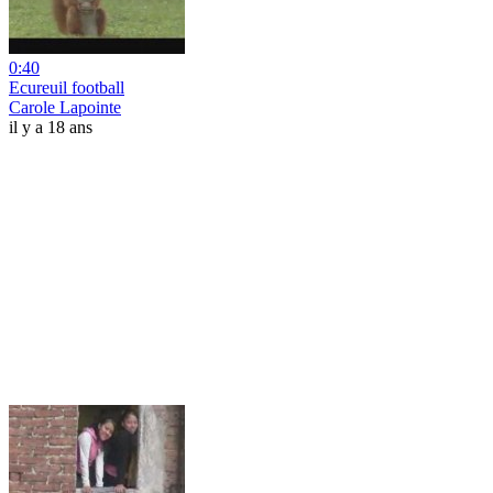
0:40
Ecureuil football
Carole Lapointe
il y a 18 ans