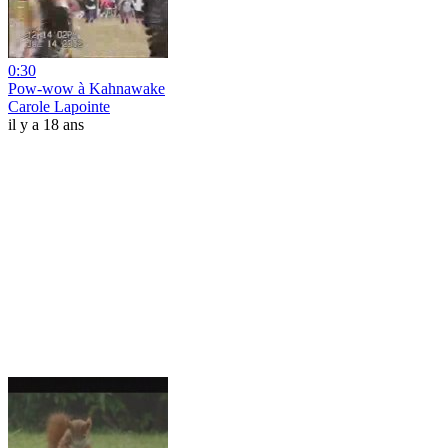
0:30
Pow-wow à Kahnawake
Carole Lapointe
il y a 18 ans