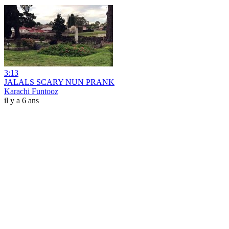
3:13
JALALS SCARY NUN PRANK
Karachi Funtooz
il y a 6 ans