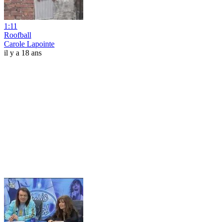
1:11
Roofball
Carole Lapointe
il y a 18 ans