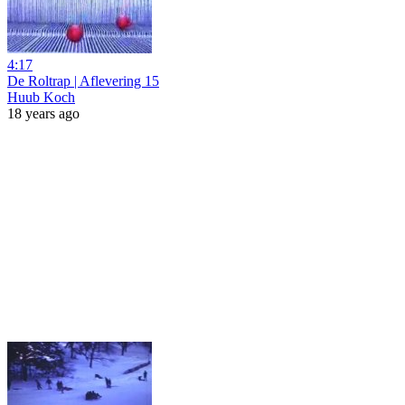
4:17
De Roltrap | Aflevering 15
Huub Koch
18 years ago