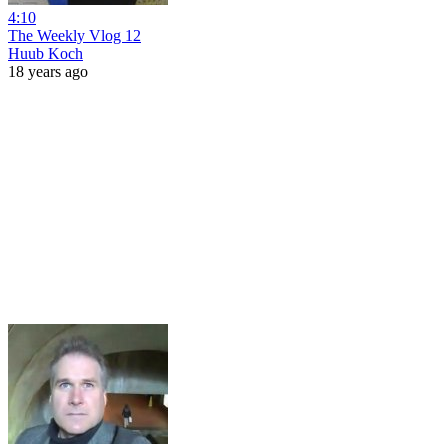
4:10
The Weekly Vlog 12
Huub Koch
18 years ago