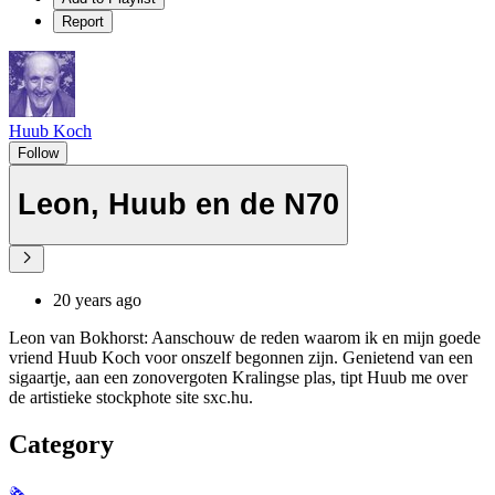
Report
Huub Koch
Follow
Leon, Huub en de N70
20 years ago
Leon van Bokhorst: Aanschouw de reden waarom ik en mijn goede
vriend Huub Koch voor onszelf begonnen zijn. Genietend van een
sigaartje, aan een zonovergoten Kralingse plas, tipt Huub me over
de artistieke stockphote site sxc.hu.
Category
🗞