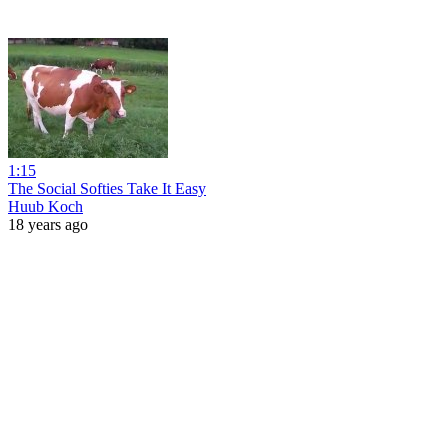
1:15
The Social Softies Take It Easy
Huub Koch
18 years ago