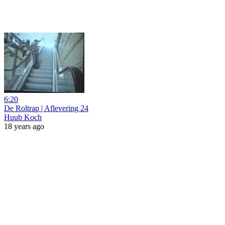
6:20
De Roltrap | Aflevering 24
Huub Koch
18 years ago