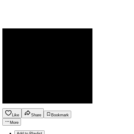
Like
Share
Bookmark
More
Add to Playlist