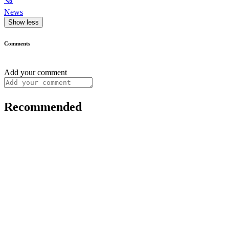
News
Show less
Comments
Add your comment
Recommended