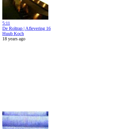
5:11
De Roltrap | Aflevering 16
Huub Koch
18 years ago