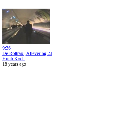
9:36
De Roltrap | Aflevering 23
Huub Koch
18 years ago