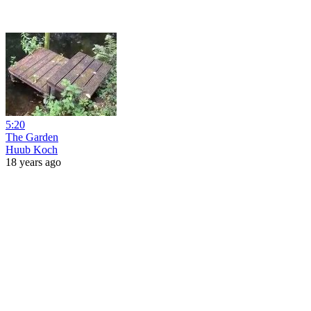
5:20
The Garden
Huub Koch
18 years ago