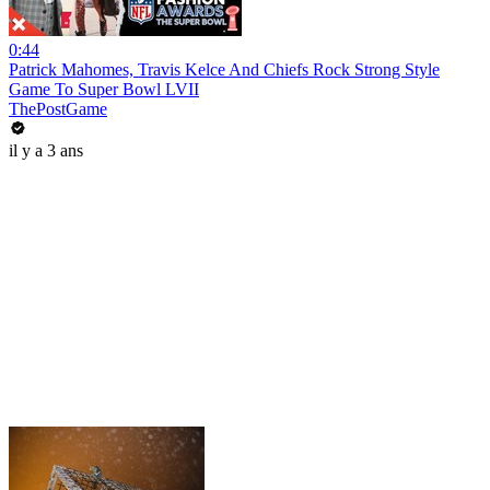
0:44
Patrick Mahomes, Travis Kelce And Chiefs Rock Strong Style
Game To Super Bowl LVII
ThePostGame
il y a 3 ans