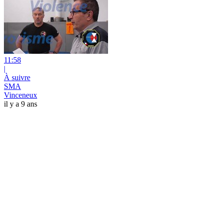
11:58
|
À suivre
SMA
Vinceneux
il y a 9 ans