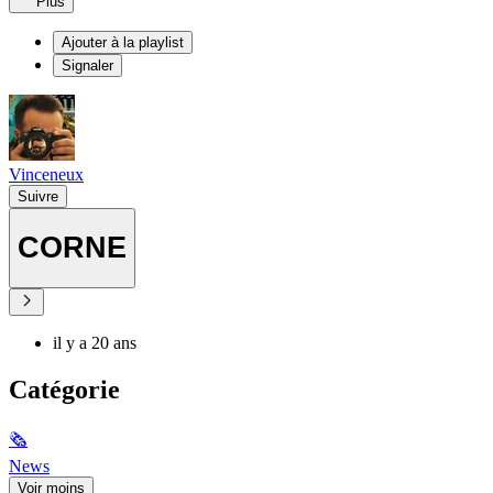
Plus
Ajouter à la playlist
Signaler
Vinceneux
Suivre
CORNE
il y a 20 ans
Catégorie
🗞
News
Voir moins