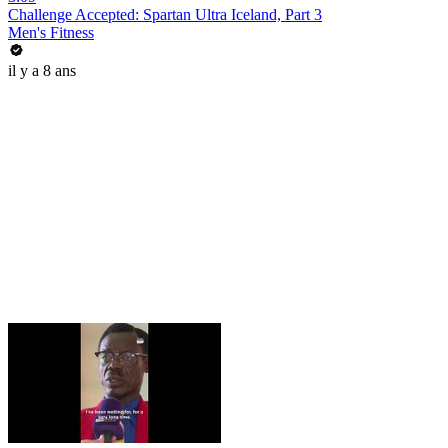
Challenge Accepted: Spartan Ultra Iceland, Part 3
Men's Fitness
il y a 8 ans