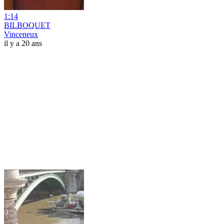
1:14
BILBOQUET
Vinceneux
il y a 20 ans