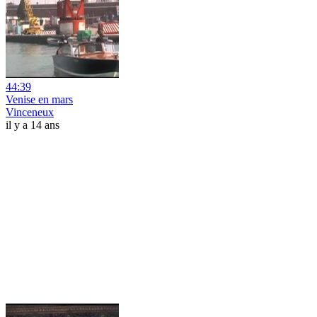
44:39
Venise en mars
Vinceneux
il y a 14 ans