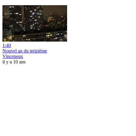
1:40
Nouvel an du treizième
Vinceneux
il y a 10 ans