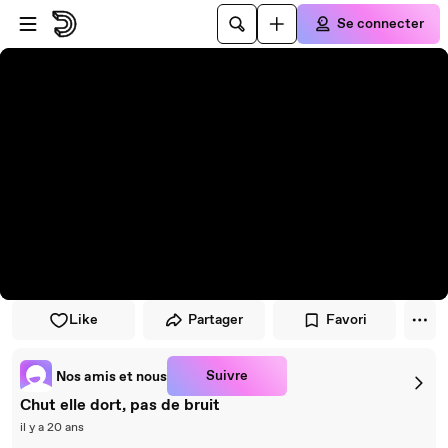
Passer au player
Passer au contenu principal
Se connecter
Like
Partager
Favori
Suivre
Nos amis et nous
Chut elle dort, pas de bruit
il y a 20 ans