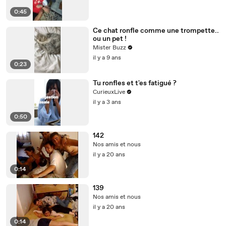
0:45
Ce chat ronfle comme une trompette..
ou un pet !
Mister Buzz
il y a 9 ans
0:23
Tu ronfles et t'es fatigué ?
CurieuxLive
il y a 3 ans
0:50
142
Nos amis et nous
il y a 20 ans
0:14
139
Nos amis et nous
il y a 20 ans
0:14