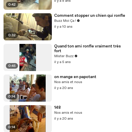
il y a 8 ans
0:42
Comment stopper un chien qui ronfle
Buzz Moi Ça !
il y a 10 ans
0:32
Quand ton ami ronfle vraiment très
fort
Mister Buzz
il y a 5 ans
0:45
on mange en papotant
Nos amis et nous
il y a 20 ans
0:14
148
Nos amis et nous
il y a 20 ans
0:14