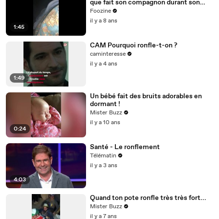
que fait son compagnon durant son
sommeil
Foozine
il y a 8 ans
1:45
CAM Pourquoi ronfle-t-on ?
caminteresse
il y a 4 ans
1:49
Un bébé fait des bruits adorables en
dormant !
Mister Buzz
il y a 10 ans
0:24
Santé - Le ronflement
Télématin
il y a 3 ans
4:03
Quand ton pote ronfle très très fort...
Mister Buzz
il y a 7 ans