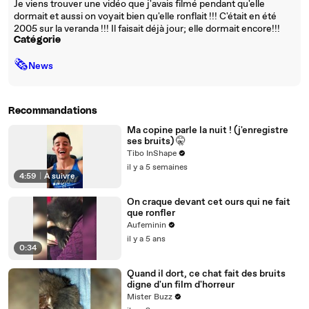
Je viens trouver une vidéo que j'avais filmé pendant qu'elle
dormait et aussi on voyait bien qu'elle ronflait !!! C'était en été
2005 sur la veranda !!! Il faisait déjà jour; elle dormait encore!!!
Catégorie
🗞
News
Recommandations
Ma copine parle la nuit ! (j'enregistre
ses bruits) 🤫
Tibo InShape
il y a 5 semaines
4:59
|
À suivre
On craque devant cet ours qui ne fait
que ronfler
Aufeminin
il y a 5 ans
0:34
Quand il dort, ce chat fait des bruits
digne d'un film d'horreur
Mister Buzz