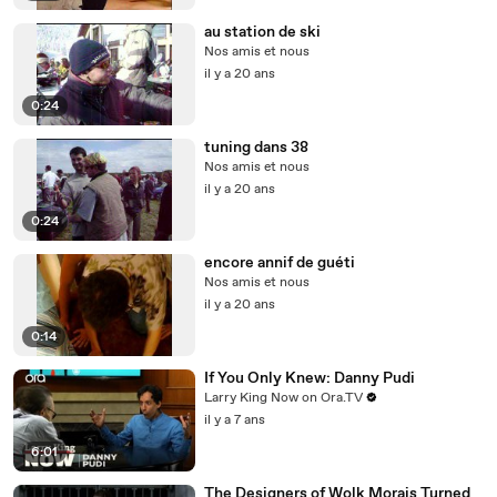
au station de ski
Nos amis et nous
il y a 20 ans
0:24
tuning dans 38
Nos amis et nous
il y a 20 ans
0:24
encore annif de guéti
Nos amis et nous
il y a 20 ans
0:14
If You Only Knew: Danny Pudi
Larry King Now on Ora.TV
il y a 7 ans
6:01
The Designers of Wolk Morais Turned