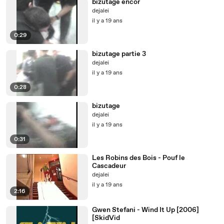
bizutage encor
dejalei
il y a 19 ans
0:29
bizutage partie 3
dejalei
il y a 19 ans
0:28
bizutage
dejalei
il y a 19 ans
0:31
Les Robins des Bois - Pouf le
Cascadeur
dejalei
il y a 19 ans
2:16
Gwen Stefani - Wind It Up [2006]
[SkidVid