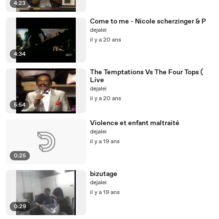
4:23
Come to me - Nicole scherzinger & P
dejalei
il y a 20 ans
4:34
The Temptations Vs The Four Tops (
Live
dejalei
il y a 20 ans
5:54
Violence et enfant maltraité
dejalei
il y a 19 ans
0:25
bizutage
dejalei
il y a 19 ans
0:29