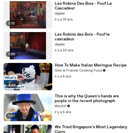
Les Robins Des Bois - Pouf Le
Cascadeur
dejalei
il y a 19 ans
2:12
Les Robins des Bois - Pouf le
cascadeur
dejalei
il y a 20 ans
1:30
How To Make Italian Meringue Recipe
Glen & Friends Cooking Food
il y a 8 ans
4:33
This is why the Queen's hands are
purple in the recent photograph
Wochit
il y a 5 ans
1:07
We Tried Singapore’s Most Legendary
Curry