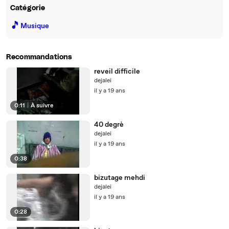
Catégorie
🎵
Musique
Recommandations
reveil difficile
dejalei
il y a 19 ans
0:11
|
À suivre
40 degrè
dejalei
il y a 19 ans
0:38
bizutage mehdi
dejalei
il y a 19 ans
0:28