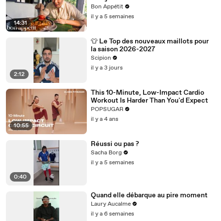
Bon Appétit
il y a 5 semaines
14:31
👕 Le Top des nouveaux maillots pour
la saison 2026-2027
Scipion
il y a 3 jours
2:12
This 10-Minute, Low-Impact Cardio
Workout Is Harder Than You'd Expect
POPSUGAR
il y a 4 ans
10:55
Réussi ou pas ?
Sacha Borg
il y a 5 semaines
0:40
Quand elle débarque au pire moment
Laury Aucalme
il y a 6 semaines