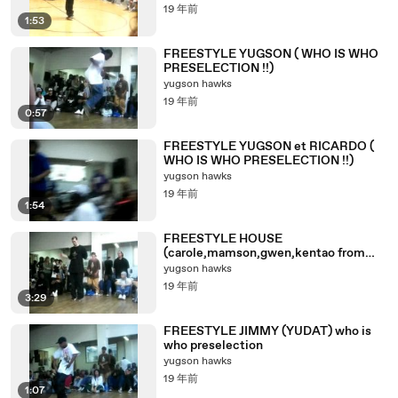
19 年前
1:53
FREESTYLE YUGSON ( WHO IS WHO
PRESELECTION !!)
yugson hawks
19 年前
0:57
FREESTYLE YUGSON et RICARDO (
WHO IS WHO PRESELECTION !!)
yugson hawks
19 年前
1:54
FREESTYLE HOUSE
(carole,mamson,gwen,kentao from
japan )
yugson hawks
19 年前
3:29
FREESTYLE JIMMY (YUDAT) who is
who preselection
yugson hawks
19 年前
1:07