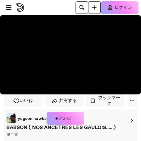
プレイヤーにスキップ
メインコンテンツにスキップ
ログイン
ブックマー
いいね
共有する
ク
+フォロー
yugson hawks
BABSON ( NOS ANCETRES LES GAULOIS......)
19 年前