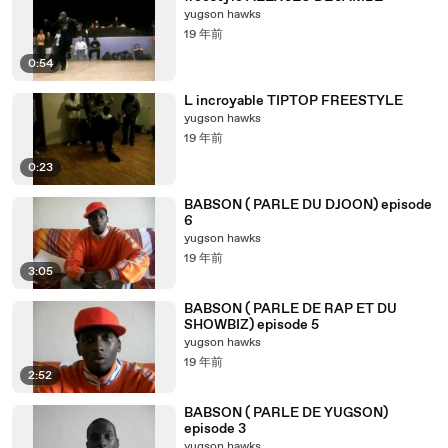
yugson hawks
19 年前
0:54
L incroyable TIPTOP FREESTYLE
yugson hawks
19 年前
0:23
BABSON ( PARLE DU DJOON) episode
6
yugson hawks
19 年前
3:05
BABSON ( PARLE DE RAP ET DU
SHOWBIZ) episode 5
yugson hawks
19 年前
2:52
BABSON ( PARLE DE YUGSON)
episode 3
yugson hawks