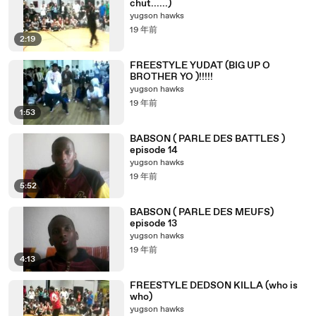
chut......)
yugson hawks
19 年前
2:19
FREESTYLE YUDAT (BIG UP O
BROTHER YO )!!!!!
yugson hawks
19 年前
1:53
BABSON ( PARLE DES BATTLES )
episode 14
yugson hawks
19 年前
5:52
BABSON ( PARLE DES MEUFS)
episode 13
yugson hawks
19 年前
4:13
FREESTYLE DEDSON KILLA (who is
who)
yugson hawks