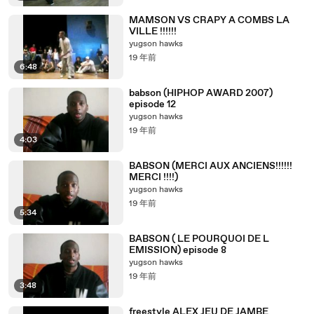
MAMSON VS CRAPY A COMBS LA
VILLE !!!!!!
yugson hawks
19 年前
6:48
babson (HIPHOP AWARD 2007)
episode 12
yugson hawks
19 年前
4:03
BABSON (MERCI AUX ANCIENS!!!!!!
MERCI !!!!)
yugson hawks
19 年前
5:34
BABSON ( LE POURQUOI DE L
EMISSION) episode 8
yugson hawks
19 年前
3:48
freestyle ALEX JEU DE JAMBE