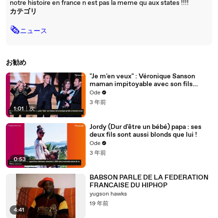
notre histoire en france n est pas la meme qu aux states !!!!
カテゴリ
🗞
ニュース
お勧め
"Je m'en veux" : Véronique Sanson
maman impitoyable avec son fils
unique, né de son couple tumultueux
Ode
3 年前
1:01
|
次
Jordy (Dur d'être un bébé) papa : ses
deux fils sont aussi blonds que lui !
Ode
3 年前
0:53
BABSON PARLE DE LA FEDERATION
FRANCAISE DU HIPHOP
yugson hawks
19 年前
4:41