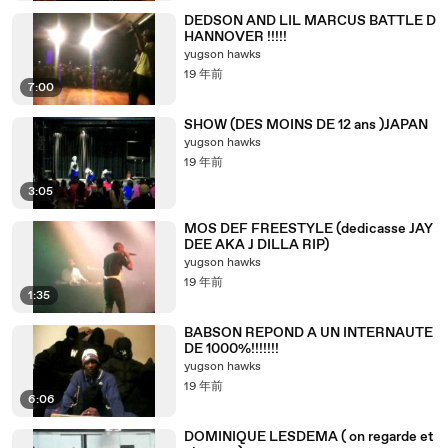
DEDSON AND LIL MARCUS BATTLE D
HANNOVER !!!!!
yugson hawks
19 年前
7:00
SHOW (DES MOINS DE 12 ans )JAPAN
yugson hawks
19 年前
3:05
MOS DEF FREESTYLE (dedicasse JAY
DEE AKA J DILLA RIP)
yugson hawks
19 年前
1:35
BABSON REPOND A UN INTERNAUTE
DE 1000%!!!!!!!
yugson hawks
19 年前
6:06
DOMINIQUE LESDEMA ( on regarde et