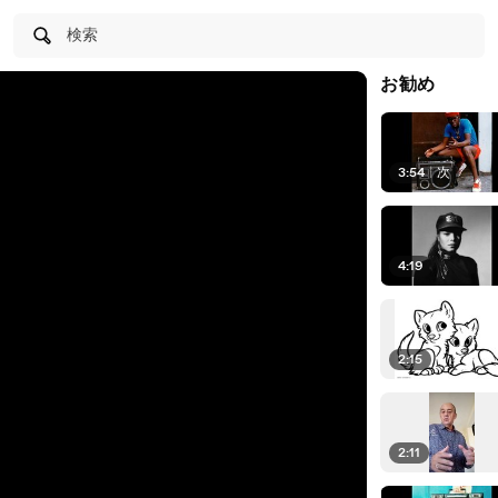
検索
お勧め
3:54
|
次
4:19
2:15
2:11