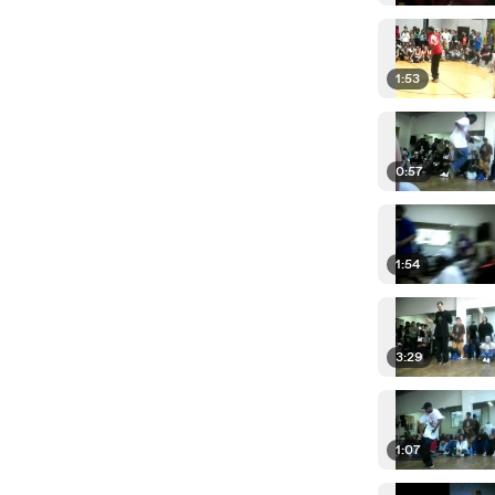
1:53
0:57
1:54
3:29
1:07