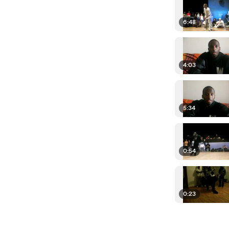
6:48
4:03
5:34
0:54
0:23