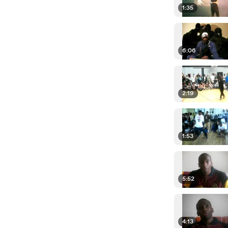
1:35
6:06
2:19
1:53
5:52
4:13