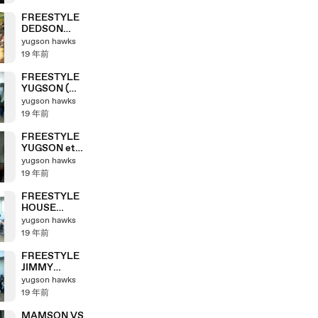
FREESTYLE
DEDSON
KILLA (who is
yugson hawks
who)
19 年前
FREESTYLE
YUGSON (
WHO IS WHO
yugson hawks
PRESELECTI
19 年前
ON !!)
FREESTYLE
YUGSON et
RICARDO (
yugson hawks
WHO IS WHO
19 年前
PRESELECTI
ON !!)
FREESTYLE
HOUSE
(carole,mams
yugson hawks
on,gwen,kent
19 年前
ao from japan
)
FREESTYLE
JIMMY
(YUDAT) who
yugson hawks
is who
19 年前
preselection
MAMSON VS