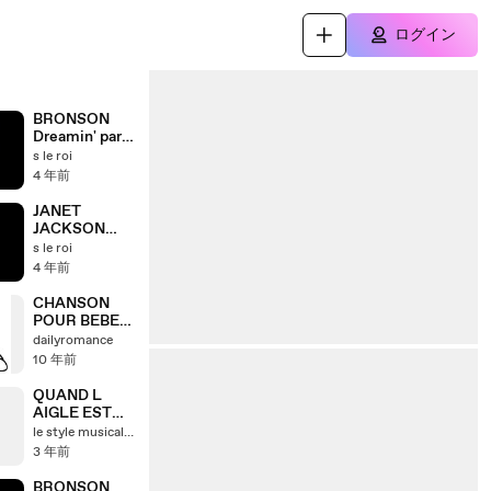
ログイン
BRONSON
Dreamin' par S
Le Roi de la
s le roi
4 年前
JANET
JACKSON
Alright
s le roi
(BRONSON
4 年前
Remix) par S
Le Roi de la
CHANSON
POUR BEBE
LA
dailyromance
COMPTINE
10 年前
DU PETIT
LOUP
QUAND L
AIGLE EST
BLESSE
le style musical de michel rocca
3 年前
BRONSON