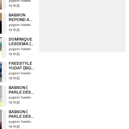
(dedicasse
yugson hawks
JAY DEE AKA
19 年前
J DILLA RIP)
BABSON
REPOND A
UN
yugson hawks
INTERNAUTE
19 年前
DE
1000%!!!!!!!
DOMINIQUE
LESDEMA (
on regarde et
yugson hawks
chut......)
19 年前
FREESTYLE
YUDAT (BIG
UP O
yugson hawks
BROTHER YO
19 年前
)!!!!!
BABSON (
PARLE DES
BATTLES )
yugson hawks
episode 14
19 年前
BABSON (
PARLE DES
MEUFS)
yugson hawks
episode 13
19 年前