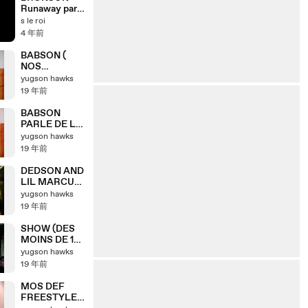
Runaway par
S Le Roi de la
s le roi
4 年前
BABSON (
NOS
ANCETRES
yugson hawks
LES
19 年前
GAULOIS......)
BABSON
PARLE DE LA
FEDERATION
yugson hawks
FRANCAISE
19 年前
DU HIPHOP
DEDSON AND
LIL MARCUS
BATTLE D
yugson hawks
HANNOVER
19 年前
!!!!!
SHOW (DES
MOINS DE 12
ans )JAPAN
yugson hawks
19 年前
MOS DEF
FREESTYLE