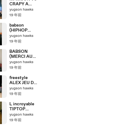
CRAPY A
COMBS LA
yugson hawks
VILLE !!!!!!
19 年前
babson
(HIPHOP
AWARD
yugson hawks
2007) episode
19 年前
12
BABSON
(MERCI AUX
ANCIENS!!!!!!
yugson hawks
MERCI !!!!)
19 年前
freestyle
ALEX JEU DE
JAMBE
yugson hawks
19 年前
L incroyable
TIPTOP
FREESTYLE
yugson hawks
19 年前