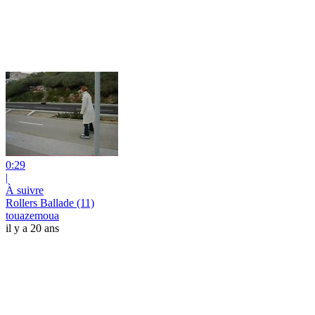
0:29
|
À suivre
Rollers Ballade (11)
touazemoua
il y a 20 ans