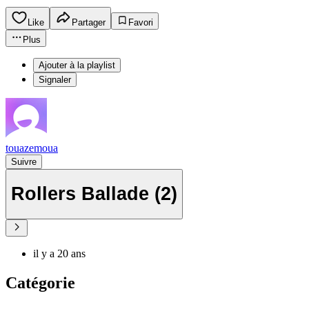
Like
Partager
Favori
Plus
Ajouter à la playlist
Signaler
touazemoua
Suivre
Rollers Ballade (2)
il y a 20 ans
Catégorie