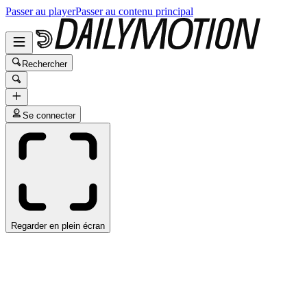
Passer au player
Passer au contenu principal
Rechercher
Se connecter
Regarder en plein écran