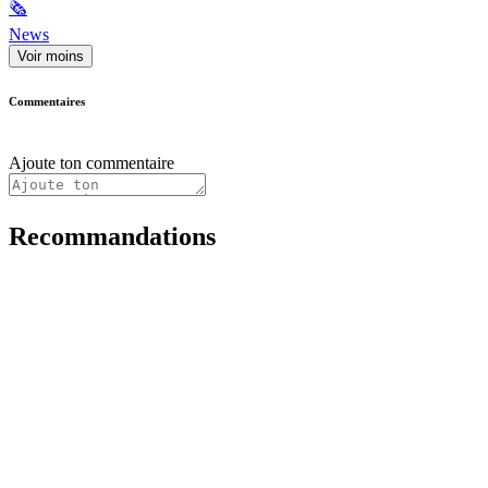
🗞
News
Voir moins
Commentaires
Ajoute ton commentaire
Recommandations