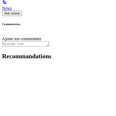
🗞
News
Voir moins
Commentaires
Ajoute ton commentaire
Recommandations