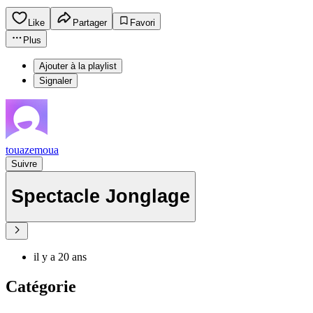
Like
Partager
Favori
Plus
Ajouter à la playlist
Signaler
touazemoua
Suivre
Spectacle Jonglage
il y a 20 ans
Catégorie