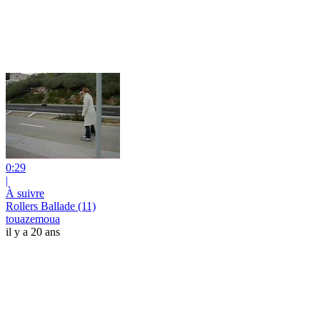
0:29
|
À suivre
Rollers Ballade (11)
touazemoua
il y a 20 ans