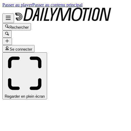
Passer au player
Passer au contenu principal
Rechercher
Se connecter
Regarder en plein écran