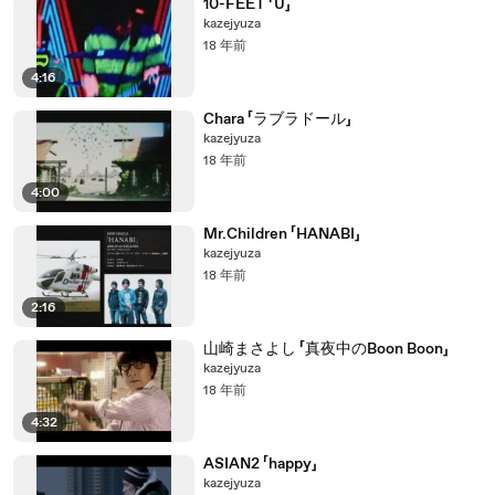
10-FEET 「U」
kazejyuza
18 年前
4:16
Chara 「ラブラドール」
kazejyuza
18 年前
4:00
Mr.Children 「HANABI」
kazejyuza
18 年前
2:16
山崎まさよし 「真夜中のBoon Boon」
kazejyuza
18 年前
4:32
ASIAN2 「happy」
kazejyuza