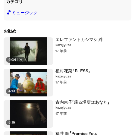
カテゴリ
🎵
ミュージック
お勧め
エレファントカシマシ 絆
kazejyuza
17 年前
6:34
|
次
植村花菜 「BLESS」
kazejyuza
17 年前
4:13
古内東子「帰る場所はあなた」
kazejyuza
17 年前
5:15
福井 舞 「Promise You」