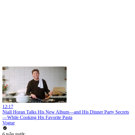
12:17
Niall Horan Talks His New Album—and His Dinner Party Secrets
—While Cooking His Favorite Pasta
Vogue
6 tuần trước