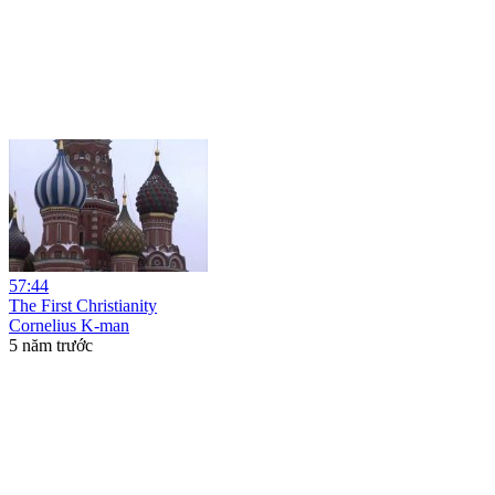
57:44
The First Christianity
Cornelius K-man
5 năm trước