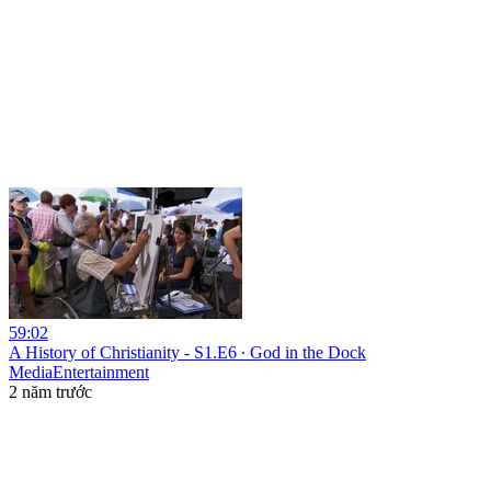
59:02
A History of Christianity - S1.E6 ∙ God in the Dock
MediaEntertainment
2 năm trước