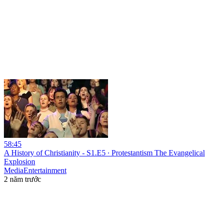
58:45
A History of Christianity - S1.E5 ∙ Protestantism The Evangelical
Explosion
MediaEntertainment
2 năm trước