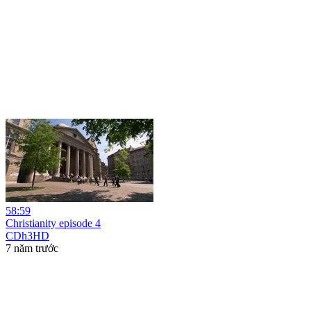
58:59
Christianity episode 4
CDh3HD
7 năm trước