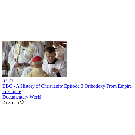
57:25
BBC - A History of Christianity Episode 3 Orthodoxy From Empire
to Empire
Documentary World
2 năm trước