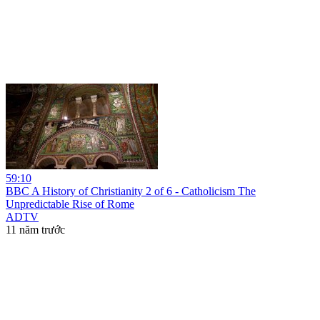
59:10
BBC A History of Christianity 2 of 6 - Catholicism The
Unpredictable Rise of Rome
ADTV
11 năm trước