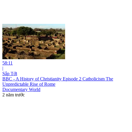
58:11
|
Sắp Tới
BBC - A History of Christianity Episode 2 Catholicism The
Unpredictable Rise of Rome
Documentary World
2 năm trước