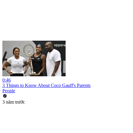
0:46
3 Things to Know About Coco Gauff's Parents
People
3 năm trước