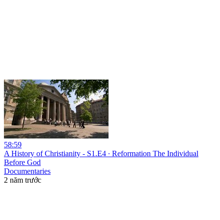
58:59
A History of Christianity - S1.E4 ∙ Reformation The Individual
Before God
Documentaries
2 năm trước