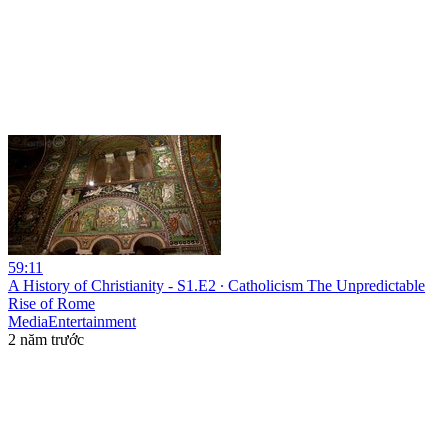
59:11
A History of Christianity - S1.E2 ∙ Catholicism The Unpredictable
Rise of Rome
MediaEntertainment
2 năm trước