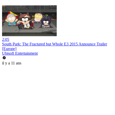
2:05
South Park: The Fractured but Whole E3 2015 Announce Trailer
[Europe]
Ubisoft Entertainment
il y a 11 ans