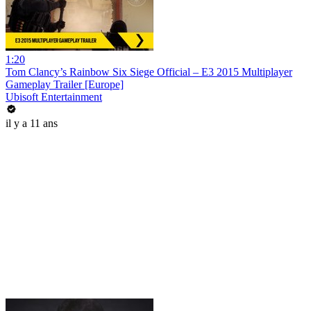
1:20
Tom Clancy’s Rainbow Six Siege Official – E3 2015 Multiplayer
Gameplay Trailer [Europe]
Ubisoft Entertainment
il y a 11 ans