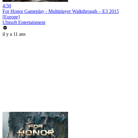
4:50
For Honor Gameplay - Multiplayer Walkthrough – E3 2015
[Europe]
Ubisoft Entertainment
il y a 11 ans