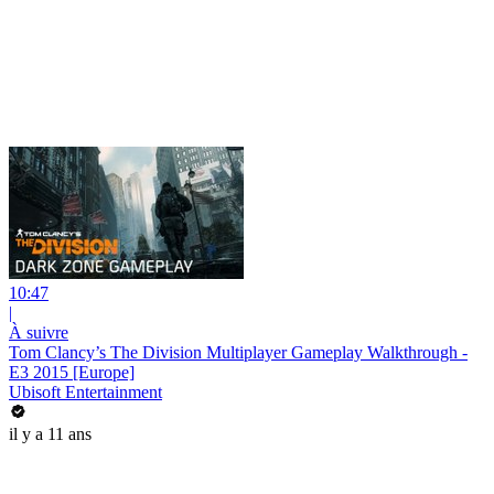
10:47
|
À suivre
Tom Clancy’s The Division Multiplayer Gameplay Walkthrough -
E3 2015 [Europe]
Ubisoft Entertainment
il y a 11 ans