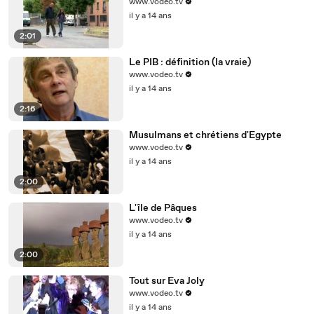
www.vodeo.tv
il y a 14 ans
2:01
Le PIB : définition (la vraie)
www.vodeo.tv
il y a 14 ans
2:16
Musulmans et chrétiens d'Egypte
www.vodeo.tv
il y a 14 ans
2:00
L'île de Pâques
www.vodeo.tv
il y a 14 ans
2:00
Tout sur Eva Joly
www.vodeo.tv
il y a 14 ans