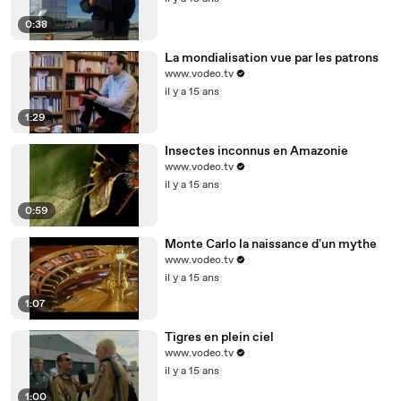
0:38
La mondialisation vue par les patrons
www.vodeo.tv
il y a 15 ans
1:29
Insectes inconnus en Amazonie
www.vodeo.tv
il y a 15 ans
0:59
Monte Carlo la naissance d'un mythe
www.vodeo.tv
il y a 15 ans
1:07
Tigres en plein ciel
www.vodeo.tv
il y a 15 ans
1:00