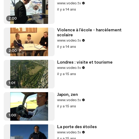
www.vodeo.tv
il y a 14 ans
2:00
Violence à l'école - harcèlement
scolaire
www.vodeo.tv
il y a 14 ans
2:00
Londres : visite et tourisme
www.vodeo.tv
il y a 15 ans
1:01
Japon, zen
www.vodeo.tv
il y a 15 ans
1:00
La porte des étoiles
www.vodeo.tv
il y a 15 ans