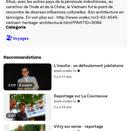
Situé, avec les autres pays de la péninsule indochinoise, au
carrefour de l'Inde et de la Chine, le Vietnam fut le point de
rencontre de diverses influences culturelles. Son architecture en
témoigne. En voir plus sur : http://www.vodeo.tv/2-62-4545-
vietnam-heritage-architectural.html?PARTID=9084
Catégorie
🏖
Voyages
Recommandations
L'insulte : un défoulement jubilatoire
www.vodeo.tv
il y a 13 ans
2:00
|
À suivre
Reportage sur La Courneuve
www.vodeo.tv
il y a 14 ans
2:00
Vitry sur seine - reportage