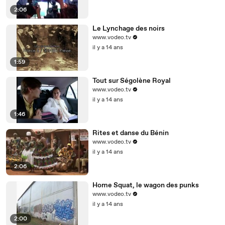
2:06
Le Lynchage des noirs
www.vodeo.tv
il y a 14 ans
1:59
Tout sur Ségolène Royal
www.vodeo.tv
il y a 14 ans
1:46
Rites et danse du Bénin
www.vodeo.tv
il y a 14 ans
2:06
Home Squat, le wagon des punks
www.vodeo.tv
il y a 14 ans
2:00