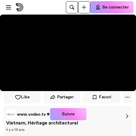
Passer au player
Passer au contenu principal
Se connecter
Like
Partager
Favori
Suivre
www.vodeo.tv
Vietnam, Héritage architectural
il y a 19 ans