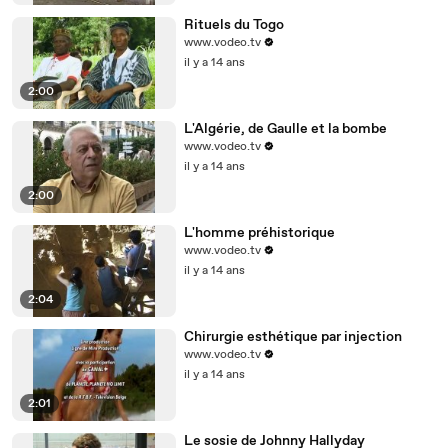
Rituels du Togo
www.vodeo.tv
il y a 14 ans
2:00
L'Algérie, de Gaulle et la bombe
www.vodeo.tv
il y a 14 ans
2:00
L'homme préhistorique
www.vodeo.tv
il y a 14 ans
2:04
Chirurgie esthétique par injection
www.vodeo.tv
il y a 14 ans
2:01
Le sosie de Johnny Hallyday