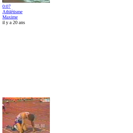
0:07
Athlétisme
Maxime
il y a 20 ans