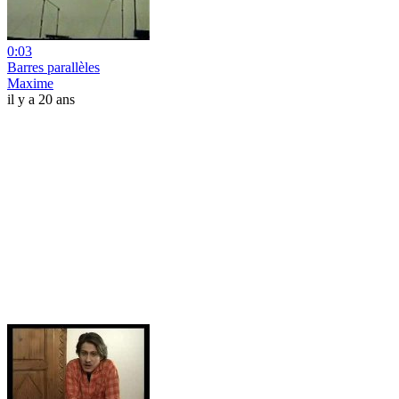
0:03
Barres parallèles
Maxime
il y a 20 ans