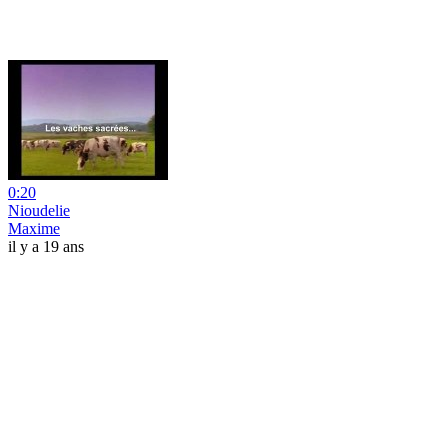
0:20
Nioudelie
Maxime
il y a 19 ans