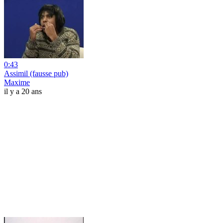
0:43
Assimil (fausse pub)
Maxime
il y a 20 ans