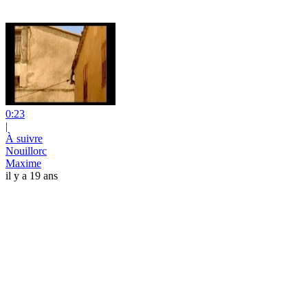
0:23
|
À suivre
Nouillorc
Maxime
il y a 19 ans