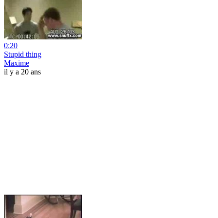
0:20
Stupid thing
Maxime
il y a 20 ans