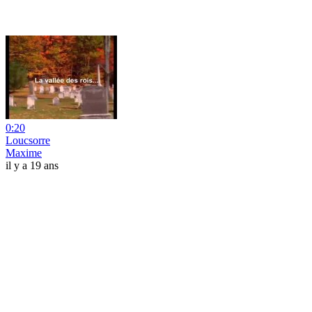
0:20
Loucsorre
Maxime
il y a 19 ans