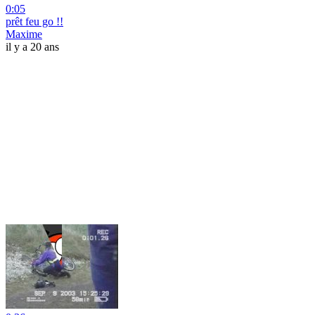
0:05
prêt feu go !!
Maxime
il y a 20 ans