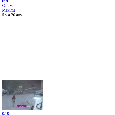
0:36
Caravane
Maxime
il y a 20 ans
0:19