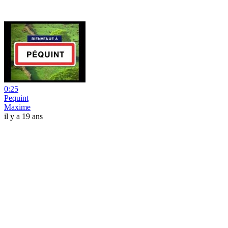
0:25
Pequint
Maxime
il y a 19 ans