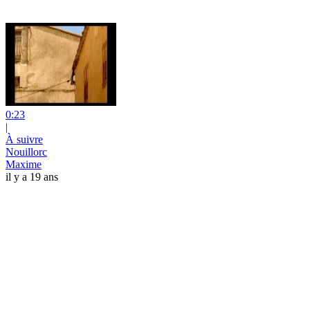
0:23
|
À suivre
Nouillorc
Maxime
il y a 19 ans