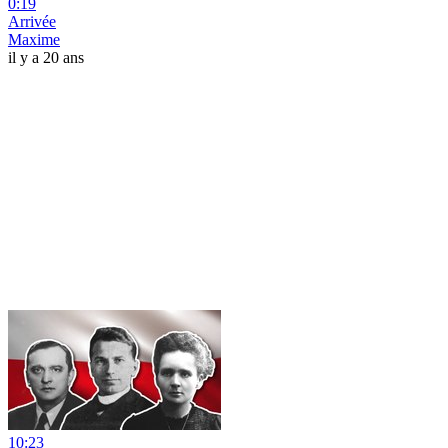
0:19
Arrivée
Maxime
il y a 20 ans
10:23