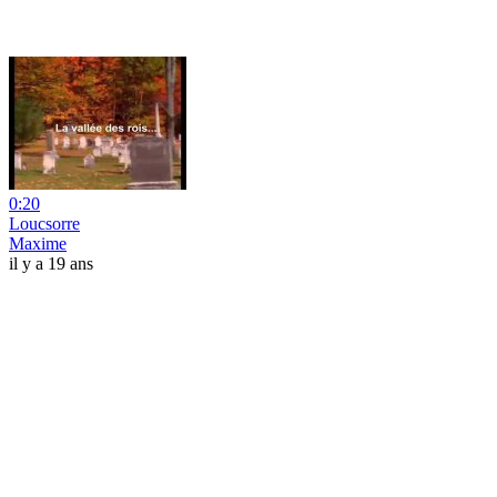
0:20
Loucsorre
Maxime
il y a 19 ans