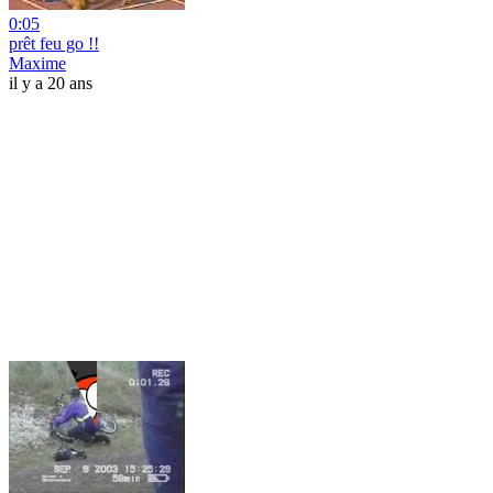
0:05
prêt feu go !!
Maxime
il y a 20 ans