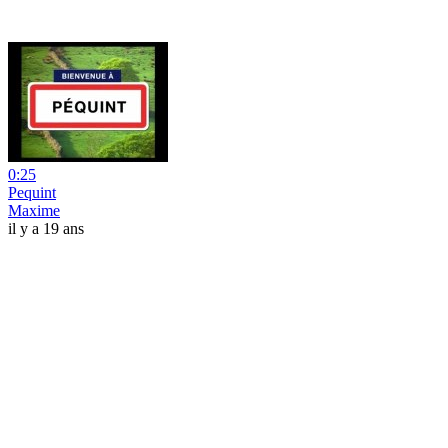
0:25
Pequint
Maxime
il y a 19 ans