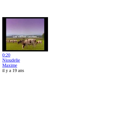
0:20
Nioudelie
Maxime
il y a 19 ans