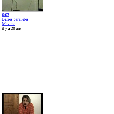
0:03
Barres parallèles
Maxime
il y a 20 ans