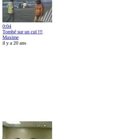
0:04
Tombé sur un cul !!!
Maxime
il y a 20 ans