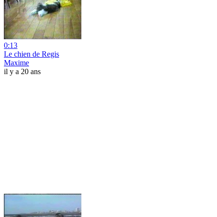
0:13
Le chien de Regis
Maxime
il y a 20 ans