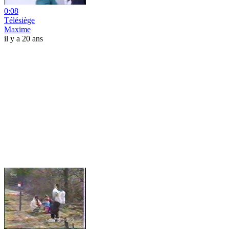
0:08
Télésiège
Maxime
il y a 20 ans