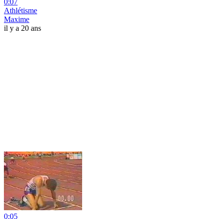
0:07
Athlétisme
Maxime
il y a 20 ans
0:05