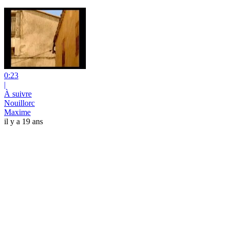
0:23
|
À suivre
Nouillorc
Maxime
il y a 19 ans