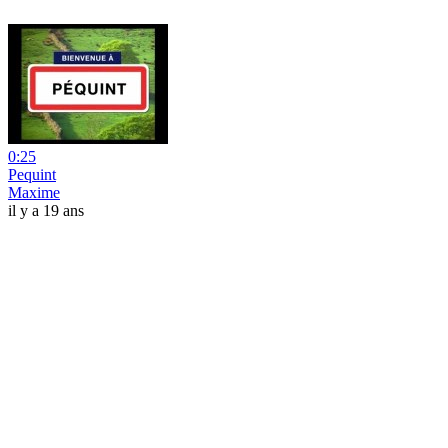
0:25
Pequint
Maxime
il y a 19 ans