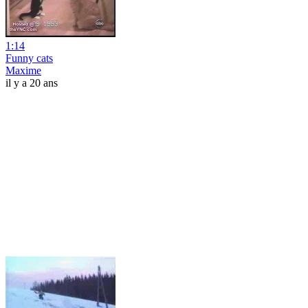
1:14
Funny cats
Maxime
il y a 20 ans