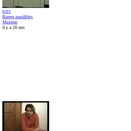
0:03
Barres parallèles
Maxime
il y a 20 ans