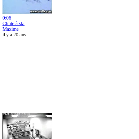
0:06
Chute à ski
Maxime
il y a 20 ans