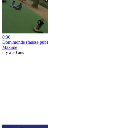
0:30
Domimonde (fausse pub)
Maxime
il y a 20 ans