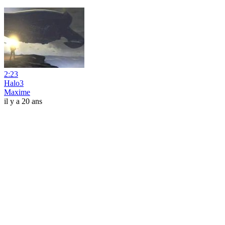
2:23
Halo3
Maxime
il y a 20 ans