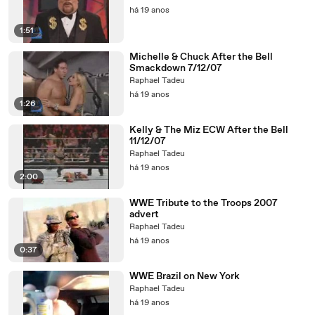
há 19 anos
1:51
Michelle & Chuck After the Bell
Smackdown 7/12/07
Raphael Tadeu
há 19 anos
1:26
Kelly & The Miz ECW After the Bell
11/12/07
Raphael Tadeu
há 19 anos
2:00
WWE Tribute to the Troops 2007
advert
Raphael Tadeu
há 19 anos
0:37
WWE Brazil on New York
Raphael Tadeu
há 19 anos