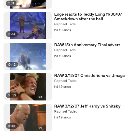
1:31
Edge reacts to Teddy Long 11/30/07
Smackdown after the bell
Raphael Tadeu
há 19 anos
2:34
RAW 15th Anniversary Final advert
Raphael Tadeu
há 19 anos
0:42
RAW 3/12/07 Chris Jericho vs Umaga
Raphael Tadeu
há 19 anos
9:36
RAW 3/12/07 Jeff Hardy vs Snitsky
Raphael Tadeu
há 19 anos
8:48