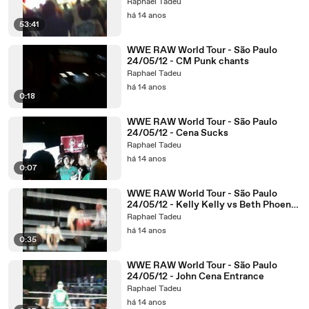
Raphael Tadeu
há 14 anos
53:41
WWE RAW World Tour - São Paulo
24/05/12 - CM Punk chants
Raphael Tadeu
há 14 anos
0:18
WWE RAW World Tour - São Paulo
24/05/12 - Cena Sucks
Raphael Tadeu
há 14 anos
0:07
WWE RAW World Tour - São Paulo
24/05/12 - Kelly Kelly vs Beth Phoenix
(end of the match)
Raphael Tadeu
há 14 anos
0:35
WWE RAW World Tour - São Paulo
24/05/12 - John Cena Entrance
Raphael Tadeu
há 14 anos