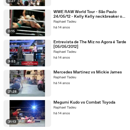
0:27
WWE RAW World Tour - São Paulo
24/05/12 - Kelly Kelly neckbreaker on
Beth Phoenix
Raphael Tadeu
há 14 anos
0:15
Entrevista de The Miz no Agora é Tarde
[05/05/2012]
Raphael Tadeu
há 14 anos
9:53
Mercedes Martinez vs Mickie James
Raphael Tadeu
há 14 anos
21:28
Megumi Kudo vs Combat Toyoda
Raphael Tadeu
há 14 anos
31:13