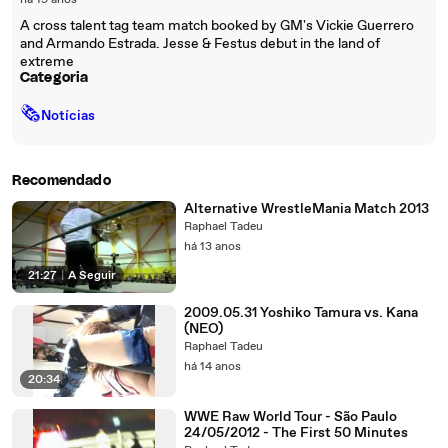
há 19 anos
A cross talent tag team match booked by GM's Vickie Guerrero
and Armando Estrada. Jesse & Festus debut in the land of
extreme
Categoria
🗞
Notícias
Recomendado
Alternative WrestleMania Match 2013
Raphael Tadeu
há 13 anos
21:27
|
A Seguir
2009.05.31 Yoshiko Tamura vs. Kana
(NEO)
Raphael Tadeu
há 14 anos
20:34
WWE Raw World Tour - São Paulo
24/05/2012 - The First 50 Minutes