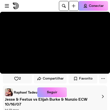
Pular para o player
Ir para o conteúdo principal
Conectar
2
Compartilhar
Favorito
Seguir
Raphael Tadeu
Jesse & Festus vs Elijah Burke & Nunzio ECW
10/16/07