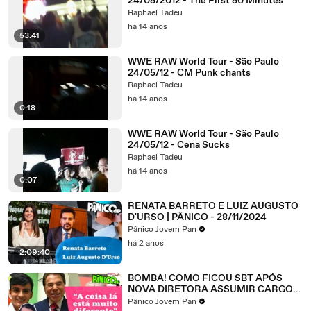
24/05/2012 - The First 50 Minutes
Raphael Tadeu
há 14 anos
53:41
WWE RAW World Tour - São Paulo
24/05/12 - CM Punk chants
Raphael Tadeu
há 14 anos
0:18
WWE RAW World Tour - São Paulo
24/05/12 - Cena Sucks
Raphael Tadeu
há 14 anos
0:07
RENATA BARRETO E LUIZ AUGUSTO
D'URSO | PÂNICO - 28/11/2024
Pânico Jovem Pan
há 2 anos
2:09:40
BOMBA! COMO FICOU SBT APÓS
NOVA DIRETORA ASSUMIR CARGO?
DUDU CAMARGO FALA NA LATA
Pânico Jovem Pan