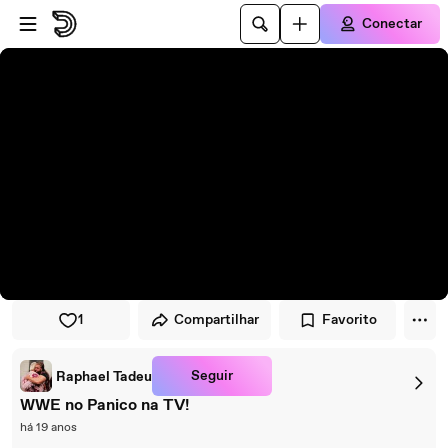
Pular para o player
Ir para o conteúdo principal
Conectar
1
Compartilhar
Favorito
Seguir
Raphael Tadeu
WWE no Panico na TV!
há 19 anos