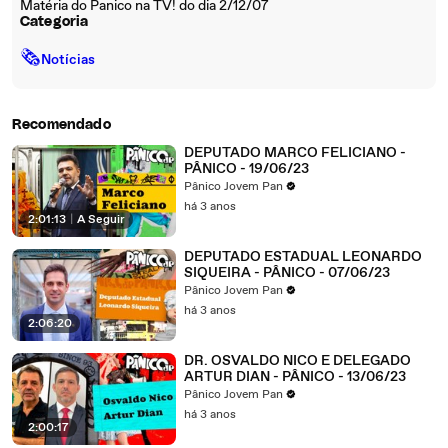
Matéria do Panico na TV! do dia 2/12/07
Categoria
🗞
Notícias
Recomendado
DEPUTADO MARCO FELICIANO -
PÂNICO - 19/06/23
Pânico Jovem Pan
há 3 anos
2:01:13
|
A Seguir
DEPUTADO ESTADUAL LEONARDO
SIQUEIRA - PÂNICO - 07/06/23
Pânico Jovem Pan
há 3 anos
2:06:20
DR. OSVALDO NICO E DELEGADO
ARTUR DIAN - PÂNICO - 13/06/23
Pânico Jovem Pan
há 3 anos
2:00:17