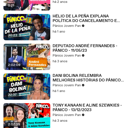
há 2 anos
5:21
HÉLIO DE LA PEÑA EXPLANA
POLÍTICA DO CANCELAMENTO E
BASTIDORES DE CASSETA &
Pânico Jovem Pan
PLANETA; VEJA ÍNTEGRA
há 1 ano
30:23
DEPUTADO ANDRÉ FERNANDES -
PÂNICO - 11/05/23
Pânico Jovem Pan
há 3 anos
2:02:09
DANI BOLINA RELEMBRA
MELHORES HISTÓRIAS DO PÂNICO
NA TV; VEJA ÍNTEGRA
Pânico Jovem Pan
há 1 ano
32:37
TONY KANAAN E ALINE SZEWKIES -
PÂNICO - 13/12/2023
Pânico Jovem Pan
há 3 anos
2:07:35