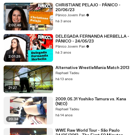
CHRISTIANE PELAJO - PÂNICO -
20/06/23
Pânico Jovem Pan
há 3 anos
2:02:45
DELEGADA FERNANDA HERBELLA -
PÂNICO - 24/05/23
Pânico Jovem Pan
há 3 anos
2:01:25
Alternative WrestleMania Match 2013
Raphael Tadeu
há 13 anos
21:27
2009.05.31 Yoshiko Tamura vs. Kana
(NEO)
Raphael Tadeu
há 14 anos
20:34
WWE Raw World Tour - São Paulo