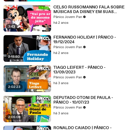
CELSO RUSSOMANNO FALA SOBRE
MÚSICAS DA DISNEY EM SUAS
GRAVAÇÕES: "RECORD PAGA
Pânico Jovem Pan
DIREITOS AUTORAIS"
há 2 anos
3:43
FERNANDO HOLIDAY | PÂNICO -
19/12/2024
Pânico Jovem Pan
há 2 anos
2:15:50
TIAGO LEIFERT - PÂNICO -
13/09/2023
Pânico Jovem Pan
há 3 anos
2:02:23
DEPUTADO OTONI DE PAULA -
PÂNICO - 10/07/23
Pânico Jovem Pan
há 3 anos
2:05:08
RONALDO CAIADO | PÂNICO -