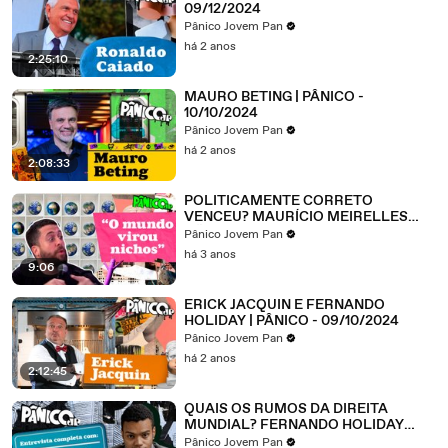
09/12/2024
Pânico Jovem Pan
há 2 anos
2:25:10
MAURO BETING | PÂNICO -
10/10/2024
Pânico Jovem Pan
há 2 anos
2:08:33
POLITICAMENTE CORRETO
VENCEU? MAURÍCIO MEIRELLES
NÃO FOGE DA RAIA
Pânico Jovem Pan
há 3 anos
9:06
ERICK JACQUIN E FERNANDO
HOLIDAY | PÂNICO - 09/10/2024
Pânico Jovem Pan
há 2 anos
2:12:45
QUAIS OS RUMOS DA DIREITA
MUNDIAL? FERNANDO HOLIDAY
SOLTA O VERBO; ASSISTA NA
Pânico Jovem Pan