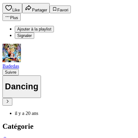
Like
Partager
Favori
Plus
Ajouter à la playlist
Signaler
Badedas
Suivre
Dancing
il y a 20 ans
Catégorie