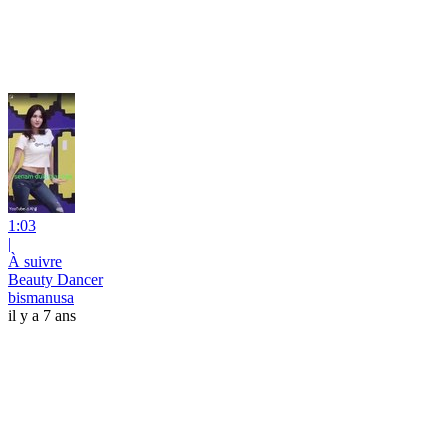
1:03
|
À suivre
Beauty Dancer
bismanusa
il y a 7 ans