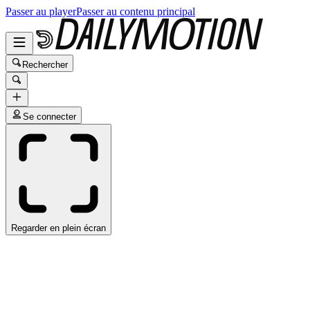
Passer au player
Passer au contenu principal
Rechercher
Se connecter
Regarder en plein écran