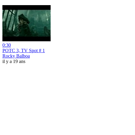
0:30
POTC 3, TV Spot # 1
Rocky Balboa
il y a 19 ans