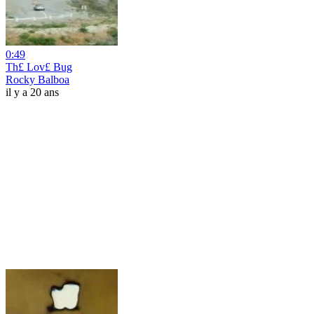
0:49
Th£ Lov£ Bug
Rocky Balboa
il y a 20 ans