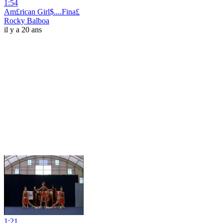
1:54
Am£rican Girl$....Fina£
Rocky Balboa
il y a 20 ans
1:21