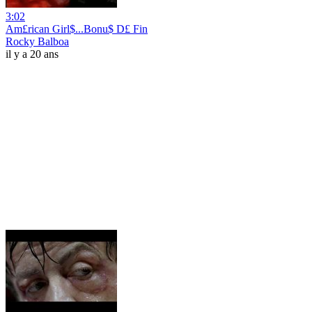
3:02
Am£rican Girl$...Bonu$ D£ Fin
Rocky Balboa
il y a 20 ans