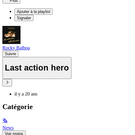
Plus
Ajouter à la playlist
Signaler
Rocky Balboa
Suivre
Last action hero
il y a 20 ans
Catégorie
🗞
News
Voir moins