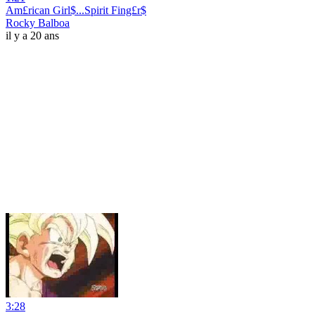
Am£rican Girl$...Spirit Fing£r$
Rocky Balboa
il y a 20 ans
3:28