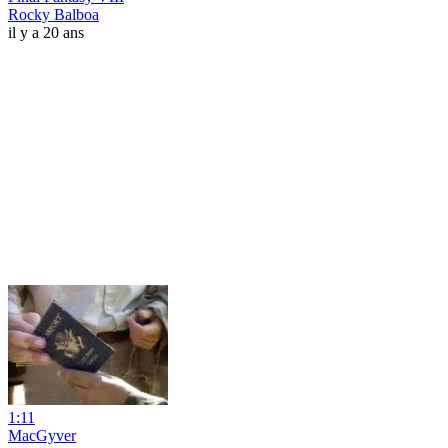
Rocky Balboa
il y a 20 ans
1:11
MacGyver