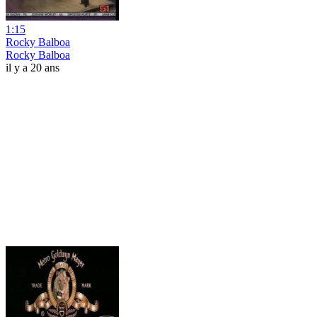
1:15
Rocky Balboa
Rocky Balboa
il y a 20 ans