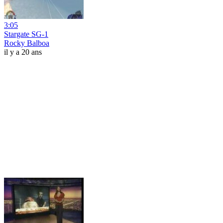
3:05
Stargate SG-1
Rocky Balboa
il y a 20 ans