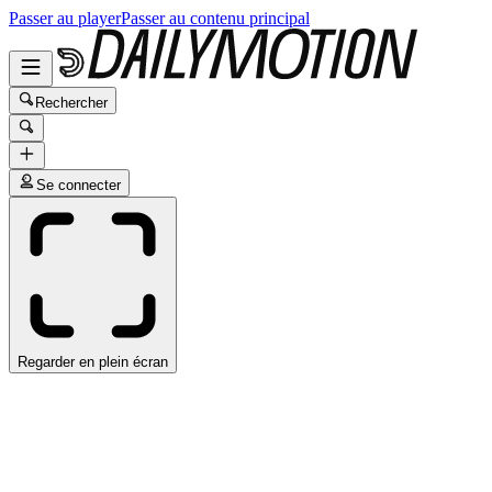
Passer au player
Passer au contenu principal
Rechercher
Se connecter
Regarder en plein écran