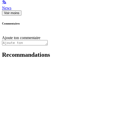
🗞
News
Voir moins
Commentaires
Ajoute ton commentaire
Recommandations