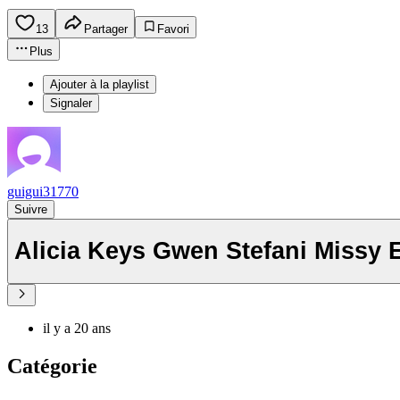
13
Partager
Favori
Plus
Ajouter à la playlist
Signaler
guigui31770
Suivre
Alicia Keys Gwen Stefa
il y a 20 ans
Catégorie