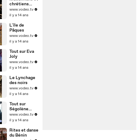
chrétiens
d'Egypte
www.vodeo.tv
il y a 14 ans
L'île de
Pâques
www.vodeo.tv
il y a 14 ans
Tout sur Eva
Joly
www.vodeo.tv
il y a 14 ans
Le Lynchage
des noirs
www.vodeo.tv
il y a 14 ans
Tout sur
Ségolène
Royal
www.vodeo.tv
il y a 14 ans
Rites et danse
du Bénin