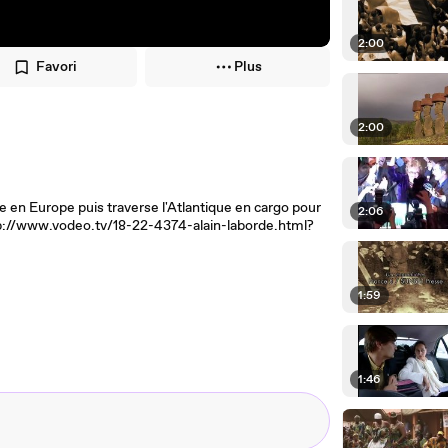
2:00
Favori
Plus
2:00
e en Europe puis traverse l'Atlantique en cargo pour
2:06
 http://www.vodeo.tv/18-22-4374-alain-laborde.html?
1:59
1:46