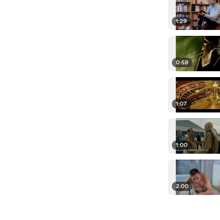
1:29
0:59
1:07
1:00
2:00