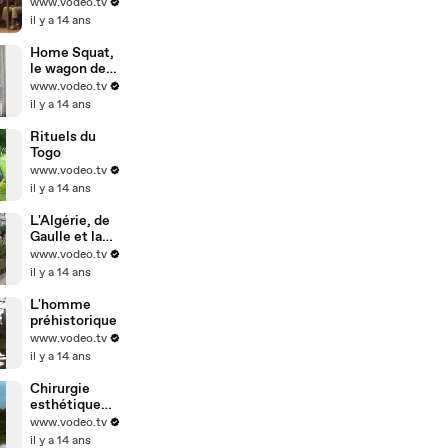
www.vodeo.tv
il y a 14 ans
Home Squat,
le wagon des
punks
www.vodeo.tv
il y a 14 ans
Rituels du
Togo
www.vodeo.tv
il y a 14 ans
L'Algérie, de
Gaulle et la
bombe
www.vodeo.tv
il y a 14 ans
L'homme
préhistorique
www.vodeo.tv
il y a 14 ans
Chirurgie
esthétique
par injection
www.vodeo.tv
il y a 14 ans