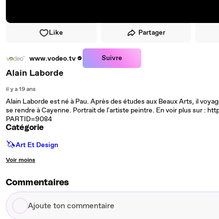
Like
Partager
Suivre
www.vodeo.tv
Alain Laborde
il y a 19 ans
Alain Laborde est né à Pau. Après des études aux Beaux Arts, il voyag
se rendre à Cayenne. Portrait de l'artiste peintre. En voir plus sur :
PARTID=9084
Catégorie
🦄
Art Et Design
Voir moins
Commentaires
Ajoute
ton