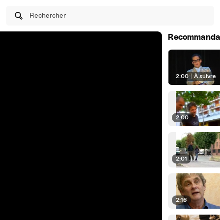
Rechercher
Recommanda
2:00
|
À suivre
2:00
2:01
2:16