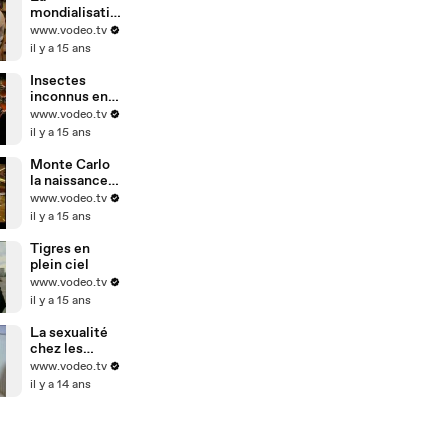
mondialisatio
n vue par les
www.vodeo.tv
patrons
il y a 15 ans
Insectes
inconnus en
Amazonie
www.vodeo.tv
il y a 15 ans
Monte Carlo
la naissance
d'un mythe
www.vodeo.tv
il y a 15 ans
Tigres en
plein ciel
www.vodeo.tv
il y a 15 ans
La sexualité
chez les
handicapés
www.vodeo.tv
il y a 14 ans