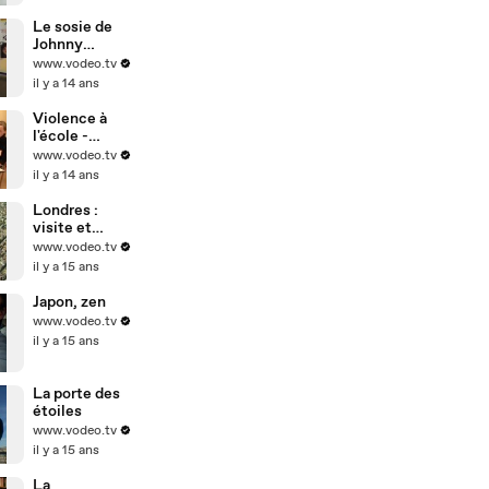
Le sosie de
Johnny
Hallyday
www.vodeo.tv
il y a 14 ans
Violence à
l'école -
harcèlement
www.vodeo.tv
scolaire
il y a 14 ans
Londres :
visite et
tourisme
www.vodeo.tv
il y a 15 ans
Japon, zen
www.vodeo.tv
il y a 15 ans
La porte des
étoiles
www.vodeo.tv
il y a 15 ans
La