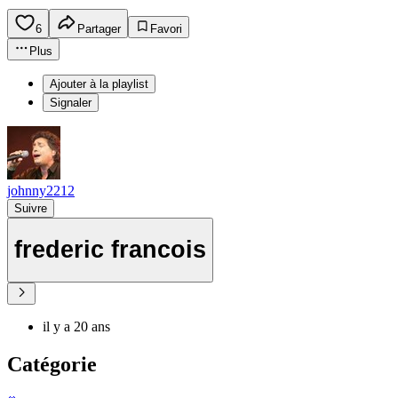
6
Partager
Favori
Plus
Ajouter à la playlist
Signaler
johnny2212
Suivre
frederic francois
il y a 20 ans
Catégorie