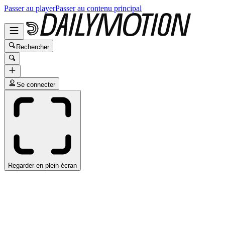
Passer au player
Passer au contenu principal
Rechercher
Se connecter
Regarder en plein écran