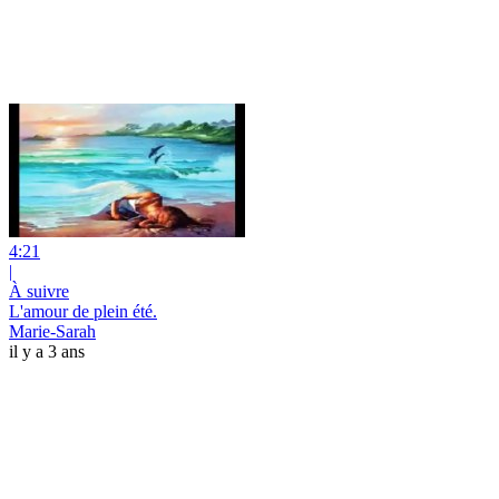
4:21
|
À suivre
L'amour de plein été.
Marie-Sarah
il y a 3 ans