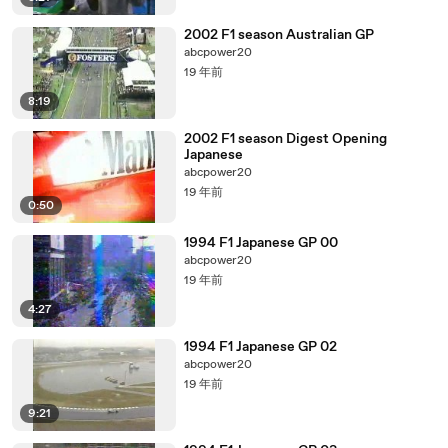
2002 F1 season Australian GP
abcpower20
19 年前
8:19
2002 F1 season Digest Opening
Japanese
abcpower20
19 年前
0:50
1994 F1 Japanese GP 00
abcpower20
19 年前
4:27
1994 F1 Japanese GP 02
abcpower20
19 年前
9:21