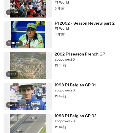
F1 World
5 年前
56:54
F1 2002 - Season Review part 2
F1 World
4 年前
1:08:29
2002 F1 season French GP
abcpower20
19 年前
8:50
1993 F1 Belgian GP 01
abcpower20
19 年前
10:18
1993 F1 Belgian GP 02
abcpower20
19 年前