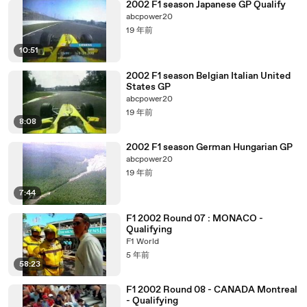
2002 F1 season Japanese GP Qualify
abcpower20
19 年前
10:51
2002 F1 season Belgian Italian United
States GP
abcpower20
19 年前
8:08
2002 F1 season German Hungarian GP
abcpower20
19 年前
7:44
F1 2002 Round 07 : MONACO -
Qualifying
F1 World
5 年前
58:23
F1 2002 Round 08 - CANADA Montreal
- Qualifying