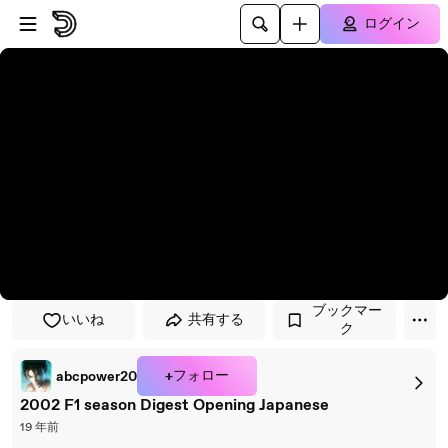
プレイヤーにスキップ
メインコンテンツにスキップ
ログイン
ブックマー
いいね
共有する
ク
+フォロー
abcpower20
2002 F1 season Digest Opening Japanese
19 年前