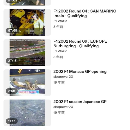
57:02
F1 2002 Round 04 : SAN MARINO
Imola - Qualifying
F1 World
5 年前
57:48
F1 2002 Round 09 : EUROPE
Nurburgring - Qualifying
F1 World
5 年前
27:15
2002 F1 Monaco GP opening
abcpower20
19 年前
2:56
2002 F1 season Japanese GP
abcpower20
19 年前
11:17