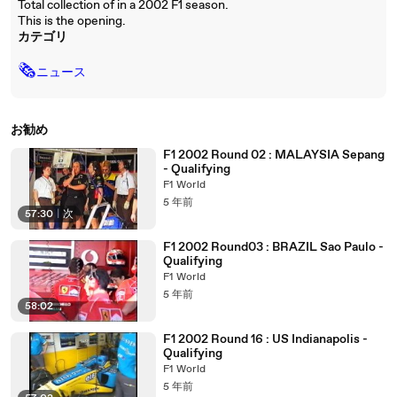
Total collection of in a 2002 F1 season.
This is the opening.
カテゴリ
🗞
ニュース
お勧め
F1 2002 Round 02 : MALAYSIA Sepang
- Qualifying
F1 World
5 年前
57:30
|
次
F1 2002 Round03 : BRAZIL Sao Paulo -
Qualifying
F1 World
5 年前
58:02
F1 2002 Round 16 : US Indianapolis -
Qualifying
F1 World
5 年前