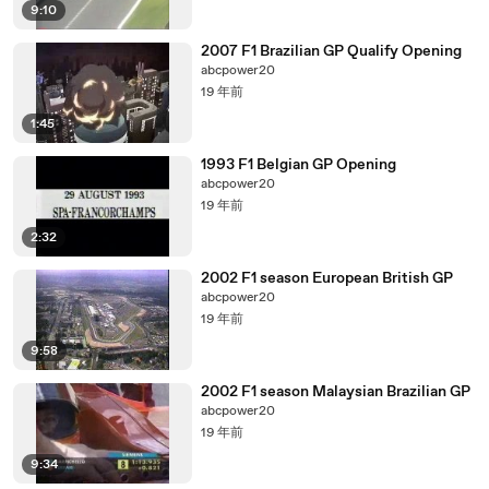
9:10
2007 F1 Brazilian GP Qualify Opening
abcpower20
19 年前
1:45
1993 F1 Belgian GP Opening
abcpower20
19 年前
2:32
2002 F1 season European British GP
abcpower20
19 年前
9:58
2002 F1 season Malaysian Brazilian GP
abcpower20
19 年前
9:34