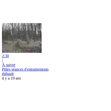
2:30
|
À suivre
Ptites séances d'entrainements
thibault
il y a 19 ans