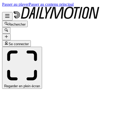
Passer au player
Passer au contenu principal
Rechercher
Se connecter
Regarder en plein écran