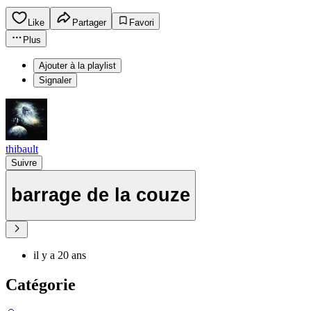
Like
Partager
Favori
Plus
Ajouter à la playlist
Signaler
thibault
Suivre
barrage de la couze
il y a 20 ans
Catégorie