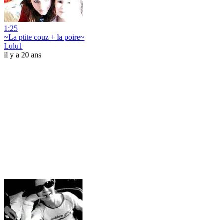
1:25
~La ptite couz + la poire~
Lulu1
il y a 20 ans