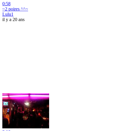
0:58
~2 poires ^^~
Lulu1
il y a 20 ans