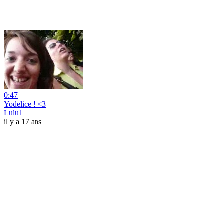
0:47
Yodelice ! <3
Lulu1
il y a 17 ans