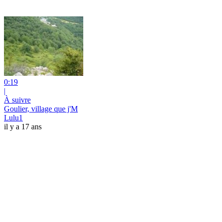
0:19
|
À suivre
Goulier, village que j'M
Lulu1
il y a 17 ans