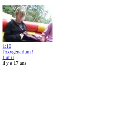
1:10
l'oxygénarium !
Lulu1
il y a 17 ans