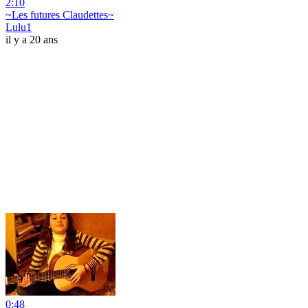
2:10
~Les futures Claudettes~
Lulu1
il y a 20 ans
0:48