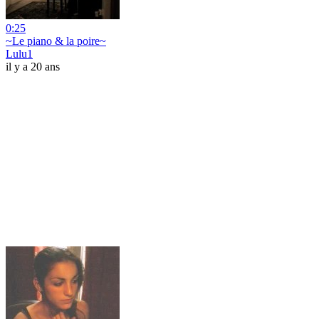
0:25
~Le piano & la poire~
Lulu1
il y a 20 ans