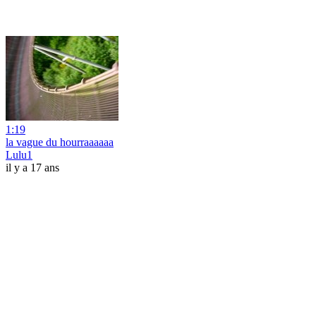
1:19
la vague du hourraaaaaa
Lulu1
il y a 17 ans