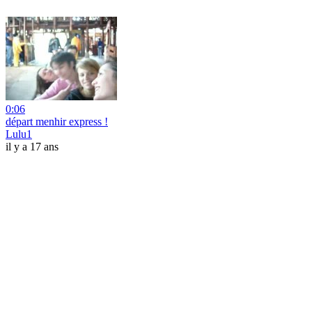
0:06
départ menhir express !
Lulu1
il y a 17 ans