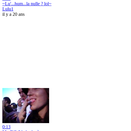
~Lu'...hum...la nulle ? lol~
Lulu1
il y a 20 ans
0:13