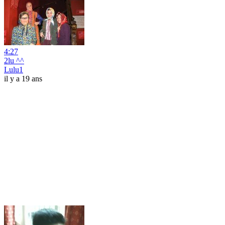
4:27
2lu ^^
Lulu1
il y a 19 ans