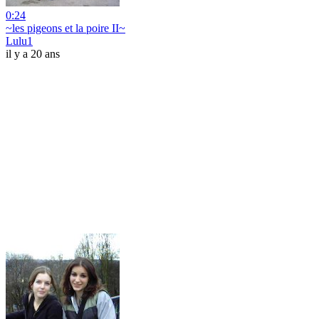
0:24
~les pigeons et la poire II~
Lulu1
il y a 20 ans