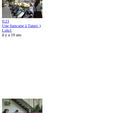
0:23
Une française à Taipei :)
Lulu1
il y a 19 ans