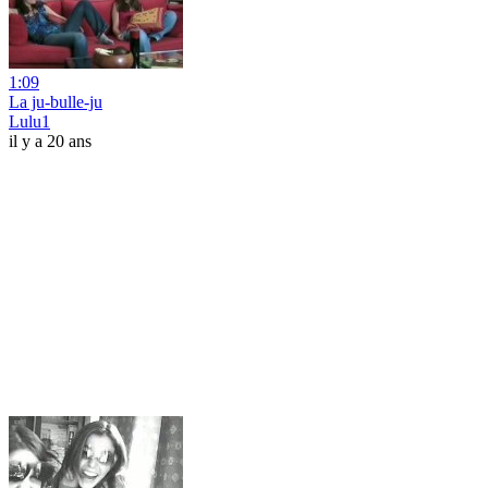
1:09
La ju-bulle-ju
Lulu1
il y a 20 ans