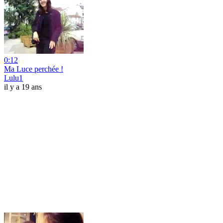
0:12
Ma Luce perchée !
Lulu1
il y a 19 ans