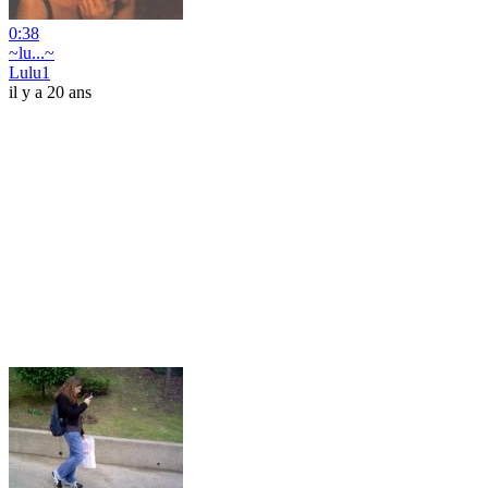
0:38
~lu...~
Lulu1
il y a 20 ans