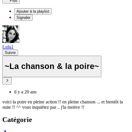
Plus
Ajouter à la playlist
Signaler
Lulu1
Suivre
~La chanson & la poire~
il y a 20 ans
voici la poire en pleine action !! en pleine chanson ... et bientôt la
suite !! ^^ vous inquiétez pas .. j'la motive !!
Catégorie