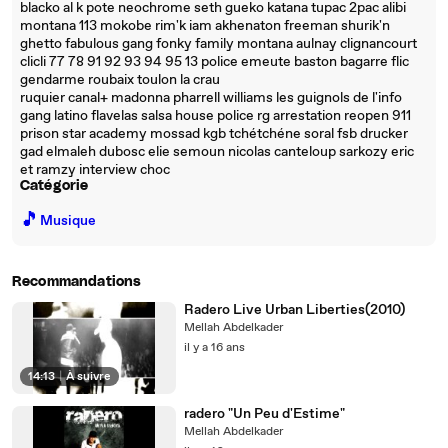
blacko al k pote neochrome seth gueko katana tupac 2pac alibi
montana 113 mokobe rim'k iam akhenaton freeman shurik'n
ghetto fabulous gang fonky family montana aulnay clignancourt
clicli 77 78 91 92 93 94 95 13 police emeute baston bagarre flic
gendarme roubaix toulon la crau
ruquier canal+ madonna pharrell williams les guignols de l'info
gang latino flavelas salsa house police rg arrestation reopen 911
prison star academy mossad kgb tchétchéne soral fsb drucker
gad elmaleh dubosc elie semoun nicolas canteloup sarkozy eric
et ramzy interview choc
Catégorie
🎵
Musique
Recommandations
Radero Live Urban Liberties(2010)
Mellah Abdelkader
il y a 16 ans
14:13
|
À suivre
radero "Un Peu d'Estime"
Mellah Abdelkader