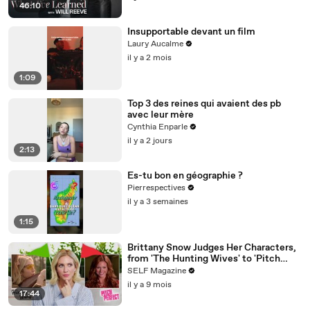
46:10
Insupportable devant un film
Laury Aucalme
il y a 2 mois
1:09
Top 3 des reines qui avaient des pb
avec leur mère
Cynthia Enparle
il y a 2 jours
2:13
Es-tu bon en géographie ?
Pierrespectives
il y a 3 semaines
1:15
Brittany Snow Judges Her Characters,
from 'The Hunting Wives' to 'Pitch
Perfect'
SELF Magazine
il y a 9 mois
17:44