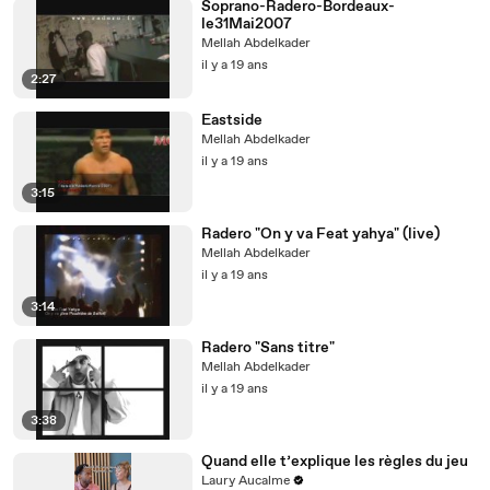
Soprano-Radero-Bordeaux-
le31Mai2007
Mellah Abdelkader
il y a 19 ans
2:27
Eastside
Mellah Abdelkader
il y a 19 ans
3:15
Radero "On y va Feat yahya" (live)
Mellah Abdelkader
il y a 19 ans
3:14
Radero "Sans titre"
Mellah Abdelkader
il y a 19 ans
3:38
Quand elle t’explique les règles du jeu
Laury Aucalme