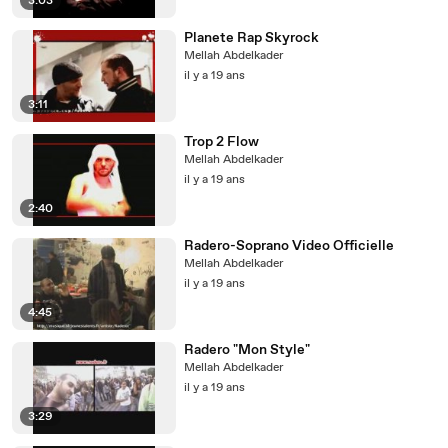
3:03
Planete Rap Skyrock
Mellah Abdelkader
il y a 19 ans
3:11
Trop 2 Flow
Mellah Abdelkader
il y a 19 ans
2:40
Radero-Soprano Video Officielle
Mellah Abdelkader
il y a 19 ans
4:45
Radero "Mon Style"
Mellah Abdelkader
il y a 19 ans
3:29