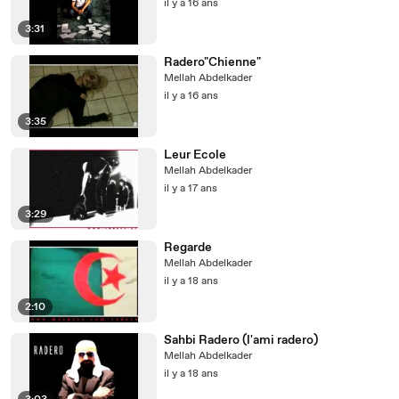
il y a 16 ans
3:31
Radero"Chienne"
Mellah Abdelkader
il y a 16 ans
3:35
Leur Ecole
Mellah Abdelkader
il y a 17 ans
3:29
Regarde
Mellah Abdelkader
il y a 18 ans
2:10
Sahbi Radero (l'ami radero)
Mellah Abdelkader
il y a 18 ans