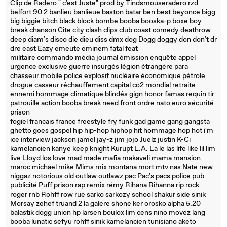
Clip de Radero " c'est Juste" prod by Tindsmouseradero rzd
belfort 90 2 banlieu banlieue baston batar ben best beyonce bigg
big biggie bitch black block bombe booba booska-p boxe boy
break chanson Cite city clash clips club coast comedy deathrow
deep diam's disco die dieu diss dmx dog Dogg doggy don don't dr
dre east Eazy emeute eminem fatal feat
militaire commando média journal émission enquête appel
urgence exclusive guerre insurgés légion étrangère para
chasseur mobile police explosif nucléaire économique pétrole
drogue casseur réchauffement capital co2 mondial retraite
ennemi hommage climatique blindés gign honor famas requin tir
patrouille action booba break need front ordre nato euro sécurité
prison
fogiel francais france freestyle fry funk gad game gang gangsta
ghetto goes gospel hip hip-hop hiphop hit hommage hop hot i'm
ice interview jackson jamel jay-z jim jojo Juelz justin K-Ci
kamelancien kanye keep knight Kurupt L.A. La le las life like lil lim
live Lloyd los love mad made mafia makaveli mama mansion
maroc michael mike Mims mix montana mort mtv nas Nate new
niggaz notorious old outlaw outlawz pac Pac's pacs police pub
publicité Puff prison rap remix rémy Rihana Rihanna rip rock
roger rnb Rohff row rue sarko sarkozy school shakur side sinik
Morsay zehef truand 2 la galere shone ker orosko alpha 5.20
balastik dogg union hp larsen boulox lim cens nino movez lang
booba lunatic sefyu rohff sinik kamelancien tunisiano aketo