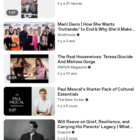
il y a 21 heures
1:47
Maril Davis | How She Wants
'Outlander' to End & Why She'd Make
Caitríona Balfe Do a TikTok Dance
SheKnows
il y a 3 ans
1:38
The Real Housewives: Teresa Giucide
And Melissa Gorga
PAPER Magazine
il y a 10 ans
0:58
Paul Mescal’s Starter Pack of Cultural
Essentials
The New Yorker
il y a 5 mois
3:27
Will Reeve on Grief, Resilience, and
Carrying His Parents’ Legacy | What
I’ve Learned | Esquire
Esquire
il y a 5 mois