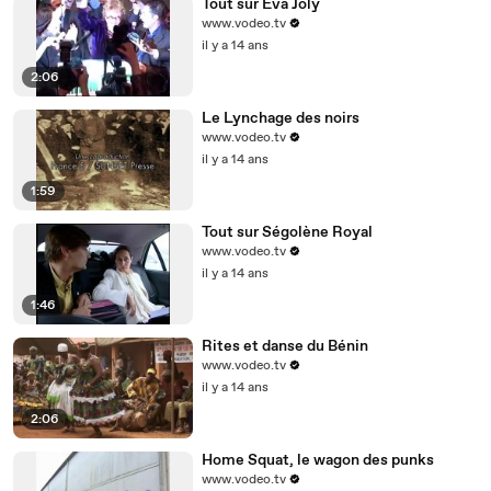
Tout sur Eva Joly
www.vodeo.tv
il y a 14 ans
2:06
Le Lynchage des noirs
www.vodeo.tv
il y a 14 ans
1:59
Tout sur Ségolène Royal
www.vodeo.tv
il y a 14 ans
1:46
Rites et danse du Bénin
www.vodeo.tv
il y a 14 ans
2:06
Home Squat, le wagon des punks
www.vodeo.tv