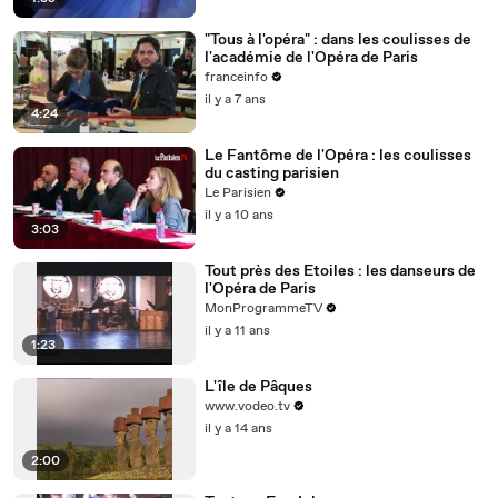
"Tous à l'opéra" : dans les coulisses de
l'académie de l'Opéra de Paris
franceinfo
il y a 7 ans
4:24
Le Fantôme de l'Opéra : les coulisses
du casting parisien
Le Parisien
il y a 10 ans
3:03
Tout près des Etoiles : les danseurs de
l'Opéra de Paris
MonProgrammeTV
il y a 11 ans
1:23
L'île de Pâques
www.vodeo.tv
il y a 14 ans
2:00