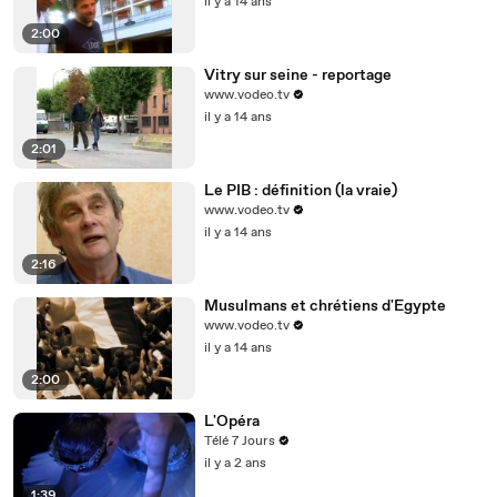
il y a 14 ans
2:00
Vitry sur seine - reportage
www.vodeo.tv
il y a 14 ans
2:01
Le PIB : définition (la vraie)
www.vodeo.tv
il y a 14 ans
2:16
Musulmans et chrétiens d'Egypte
www.vodeo.tv
il y a 14 ans
2:00
L'Opéra
Télé 7 Jours
il y a 2 ans
1:39