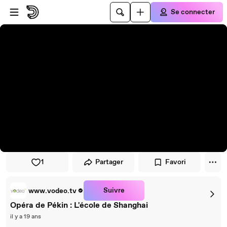
Passer au player
Passer au contenu principal
Se connecter
1
Partager
Favori
Suivre
www.vodeo.tv
Opéra de Pékin : L'école de Shanghai
il y a 19 ans