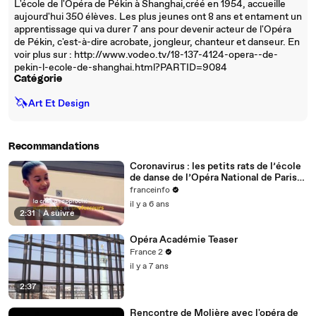
L'école de l'Opéra de Pékin à Shanghai,créé en 1954, accueille
aujourd'hui 350 élèves. Les plus jeunes ont 8 ans et entament un
apprentissage qui va durer 7 ans pour devenir acteur de l'Opéra
de Pékin, c'est-à-dire acrobate, jongleur, chanteur et danseur. En
voir plus sur : http://www.vodeo.tv/18-137-4124-opera--de-
pekin-l-ecole-de-shanghai.html?PARTID=9084
Catégorie
🦄
Art Et Design
Recommandations
Coronavirus : les petits rats de l’école
de danse de l’Opéra National de Paris
se déconfinent
franceinfo
il y a 6 ans
2:31
|
À suivre
Opéra Académie Teaser
France 2
il y a 7 ans
2:37
Rencontre de Molière avec l'opéra de