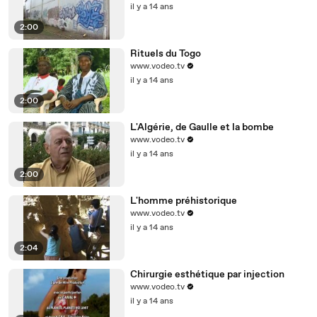
il y a 14 ans
2:00
Rituels du Togo
www.vodeo.tv
il y a 14 ans
2:00
L'Algérie, de Gaulle et la bombe
www.vodeo.tv
il y a 14 ans
2:00
L'homme préhistorique
www.vodeo.tv
il y a 14 ans
2:04
Chirurgie esthétique par injection
www.vodeo.tv
il y a 14 ans