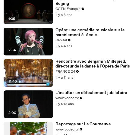
Beijing
CGTN Français
il y a 3 ans
1:35
Opéra: une comédie musicale sur le
harcèlement à l'école
Capital
il y a 4 ans
2:54
Rencontre avec Benjamin Millepied,
directeur de la danse à l'Opéra de Paris
FRANCE 24
il y a 11 ans
11:40
L'insulte : un défoulement jubilatoire
www.vodeo.tv
il y a 13 ans
2:00
Reportage sur La Courneuve
www.vodeo.tv