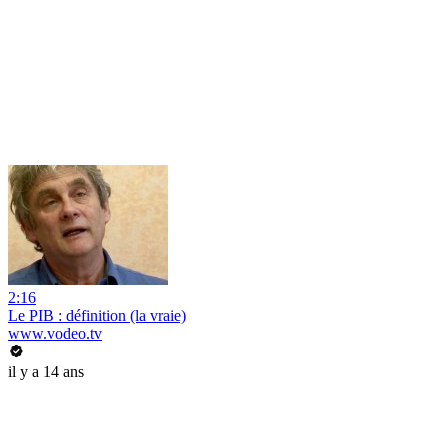
2:16
Le PIB : définition (la vraie)
www.vodeo.tv
il y a 14 ans