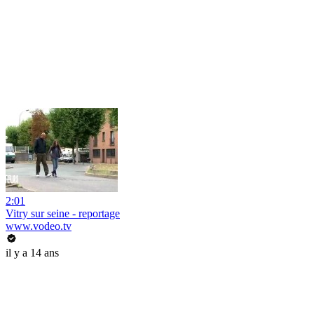
2:01
Vitry sur seine - reportage
www.vodeo.tv
il y a 14 ans