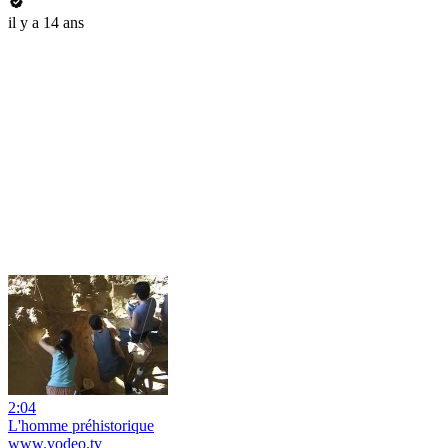
il y a 14 ans
2:04
L'homme préhistorique
www.vodeo.tv