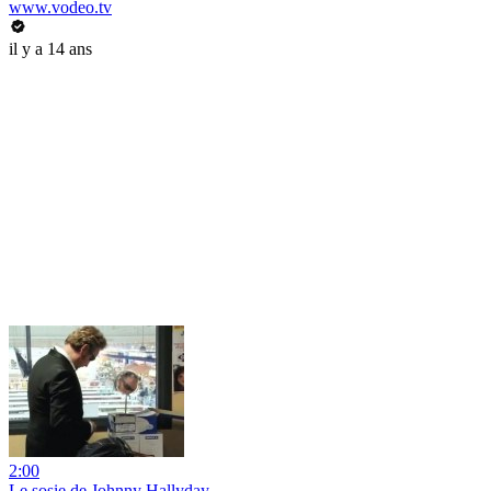
www.vodeo.tv
il y a 14 ans
2:00
Le sosie de Johnny Hallyday