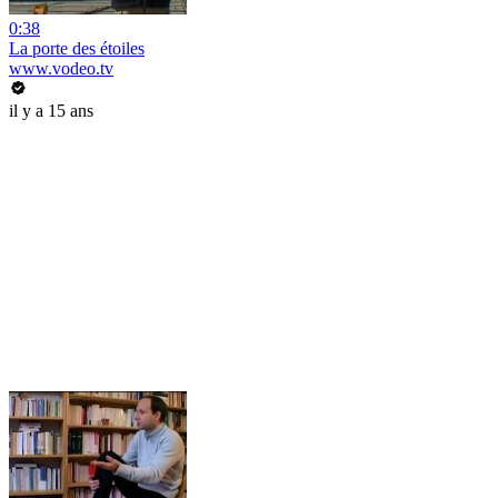
0:38
La porte des étoiles
www.vodeo.tv
il y a 15 ans