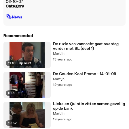
06-10-07
Category
🗞
News
Recommended
De ruzie van vannacht gaat overdag
verder met SL (deel 1)
Martijn
18 years ago
11:10
|
Up next
De Gouden Kooi Promo - 14-01-08
Martijn
19 years ago
0:59
Lieke en Quintin zitten samen gezellig
op de bank
Martijn
19 years ago
19:52