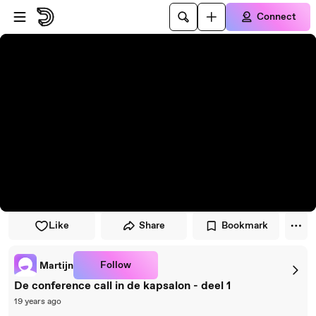
Skip to player
Skip to main content
Connect
Like
Share
Bookmark
Follow
Martijn
De conference call in de kapsalon - deel 1
19 years ago