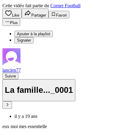
Cette vidéo fait partie du
Corner Football
Like
Partager
Favori
Plus
Ajouter à la playlist
Signaler
lancien77
Suivre
La famille..._0001
il y a 19 ans
eux moi mes essentielle