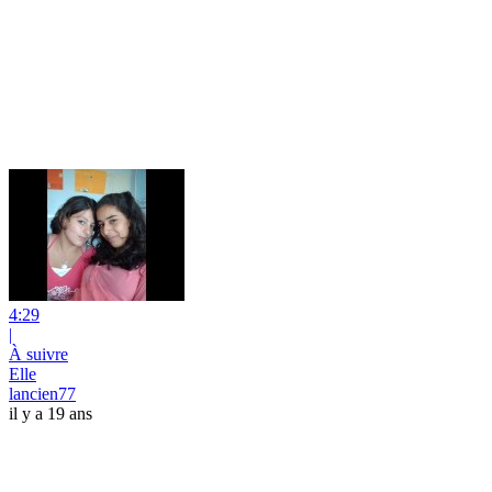
4:29
|
À suivre
Elle
lancien77
il y a 19 ans