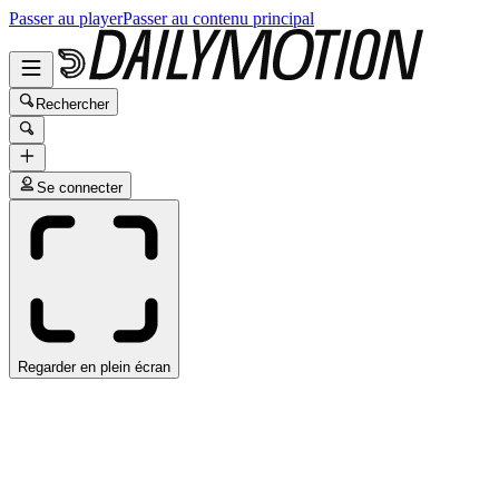
Passer au player
Passer au contenu principal
Rechercher
Se connecter
Regarder en plein écran