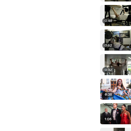
0:48
0:52
0:32
6:38
1:06