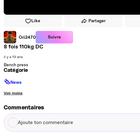
Like
Partager
Suivre
Ori2470
8 fois 110kg DC
il y a 19 ans
Bench press
Catégorie
🗞
News
Voir moins
Commentaires
Ajoute
ton
commentaire