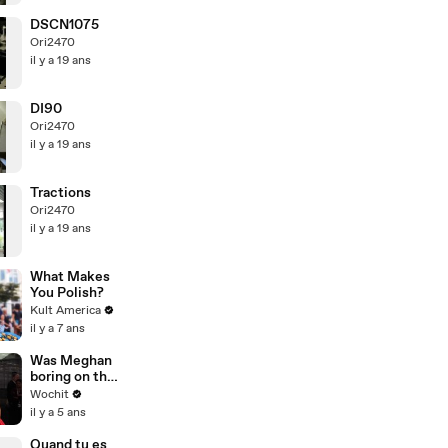
DSCN1075
Ori2470
il y a 19 ans
DI90
Ori2470
il y a 19 ans
Tractions
Ori2470
il y a 19 ans
What Makes
You Polish?
Kult America
il y a 7 ans
Was Meghan
boring on the
Ellen show on
Wochit
purpose?
il y a 5 ans
Quand tu es