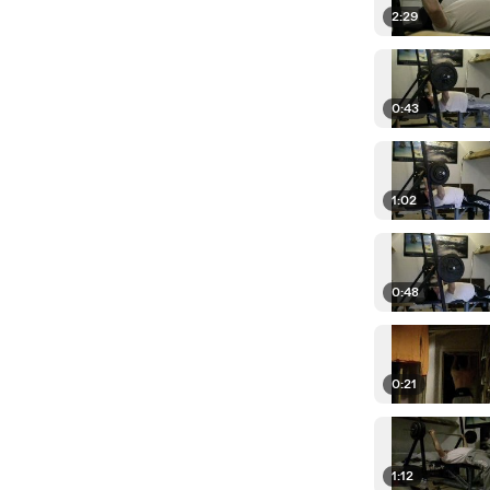
2:29
0:43
1:02
0:48
0:21
1:12