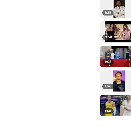
1:28
0:58
1:05
1:56
1:58