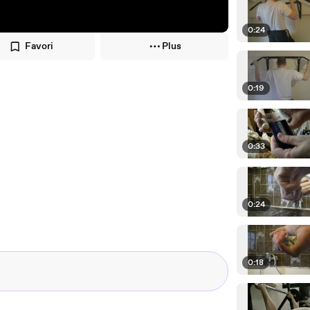
0:24
Favori
Plus
0:19
0:33
0:24
0:18