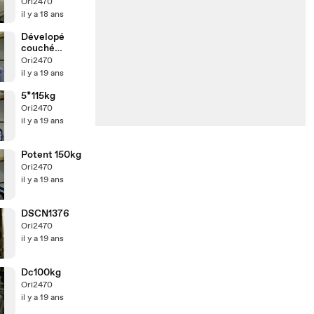
Ori2470
il y a 18 ans
Dévelopé
couché
1*130Kg
Ori2470
il y a 19 ans
5*115kg
Ori2470
il y a 19 ans
Potent 150kg
Ori2470
il y a 19 ans
DSCN1376
Ori2470
il y a 19 ans
Dc100kg
Ori2470
il y a 19 ans