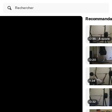
Rechercher
Recommanda
0:35
|
À suivre
0:20
1:34
0:32